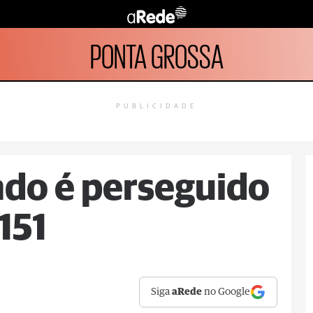
PONTA GROSSA
PUBLICIDADE
ado é perseguido
151
Siga
aRede
no Google