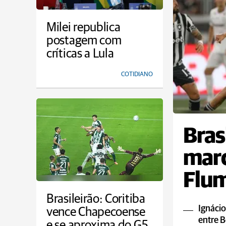
Milei republica
postagem com
críticas a Lula
COTIDIANO
Bras
marc
Flum
empa
Brasileirão: Coritiba
Ignácio
vence Chapecoense
entre B
e se aproxima do G5