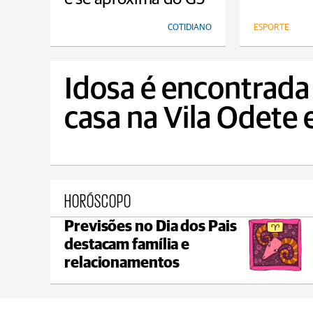
COTIDIANO
ESPORTE
Idosa é encontrada
casa na Vila Odete
HORÓSCOPO
Previsões no Dia dos Pais
Ponta Grossa
destacam família e
max 20°C
min 18°C
relacionamentos