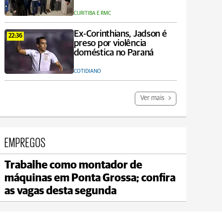
CURITIBA E RMC
Ex-Corinthians, Jadson é
22:36
preso por violência
doméstica no Paraná
COTIDIANO
Ver mais
EMPREGOS
Trabalhe como montador de
Carambeí
máquinas em Ponta Grossa; confira
max 20°C
min 18°C
as vagas desta segunda