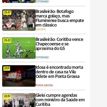
COTIDIANO
Brasileirão: Botafogo
23:37
marca golaço, mas
Fluminense busca empate
em clássico
ESPORTE
Brasileirão: Coritiba vence
23:22
Chapecoense e se
aproxima do G5
COTIDIANO
Idosa é encontrada morta
23:11
dentro de casa na Vila
Odete em Ponta Grossa
PONTA GROSSA
Gleisi cumpre agendas
22:51
com ministro da Saúde em
Curitiba