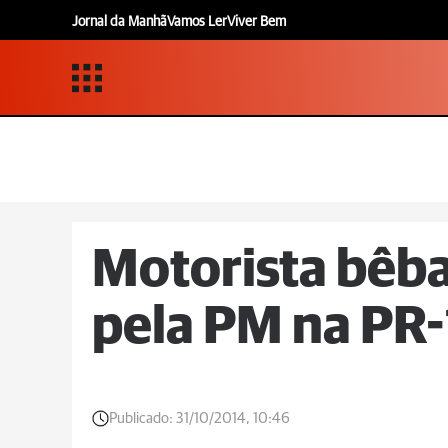
Jornal da Manhã
Vamos Ler
Viver Bem
Motorista bêb
pela PM na PR-
Publicado:
31/10/2014, 10:46