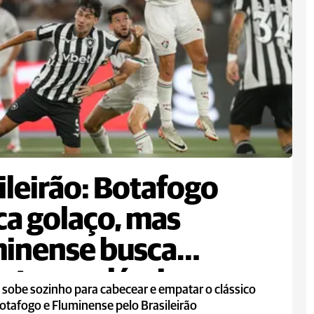
ileirão: Botafogo
a golaço, mas
inense busca
te em clássico
 sobe sozinho para cabecear e empatar o clássico
otafogo e Fluminense pelo Brasileirão