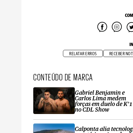
COM
I
RELATAR ERROS
RECEBER NOT
CONTEÚDO DE MARCA
Gabriel Benjamin e
Carlos Lima medem
forças em duelo de K’1
no CDL Show
Calponta alia tecnolog