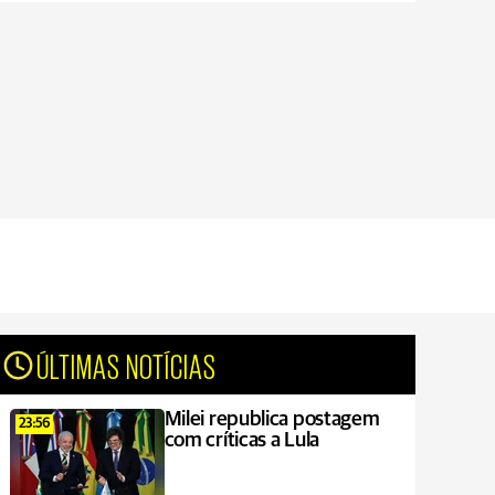
ÚLTIMAS NOTÍCIAS
Milei republica postagem
23:56
com críticas a Lula