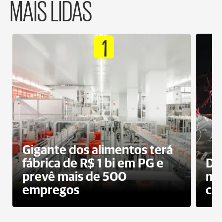
MAIS LIDAS
1
Gigante dos alimentos terá
fábrica de R$ 1 bi em PG e
De
prevê mais de 500
mo
empregos
ci