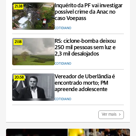
Inquérito da PF vai investigar
21:38
possível crime da Anac no
caso Voepass
COTIDIANO
RS: ciclone-bomba deixou
21:18
250 mil pessoas sem luz e
2,3 mil desalojados
COTIDIANO
Vereador de Uberlândia é
20:58
encontrado morto; PM
apreende adolescente
COTIDIANO
Ver mais