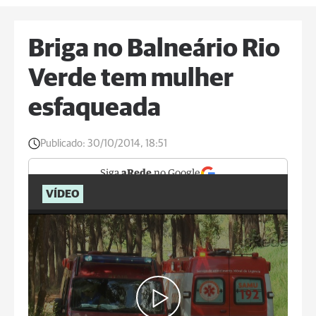
Briga no Balneário Rio
Verde tem mulher
esfaqueada
Publicado:
30/10/2014, 18:51
Siga
aRede
no Google
VÍDEO