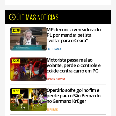
ÚLTIMAS NOTÍCIAS
MP denuncia vereadora do
22:38
PL por mandar petista
“voltar para o Ceará”
COTIDIANO
Motorista passa mal ao
22:23
volante, perde o controle e
colide contra carro em PG
PONTA GROSSA
Operário sofre gol no fim e
21:56
perde para o São Bernardo
no Germano Krüger
ESPORTE