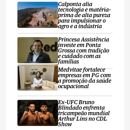
Calponta alia
tecnologia e matéria-
prima de alta pureza
para impulsionar o
agro e a indústria
Princesa Assistência
investe em Ponta
Grossa com tradição
e cuidado com as
famílias
Medvitae fortalece
empresas em PG com
a promoção da saúde
ocupacional
Ex-UFC Bruno
Blindado enfrenta
tricampeão mundial
Arthur Lins no CDL
Show