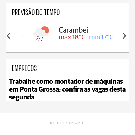
PREVISÃO DO TEMPO
Carambeí
in 18°C
max 18°C
min 17°C
EMPREGOS
Trabalhe como montador de máquinas
em Ponta Grossa; confira as vagas desta
segunda
PUBLICIDADE