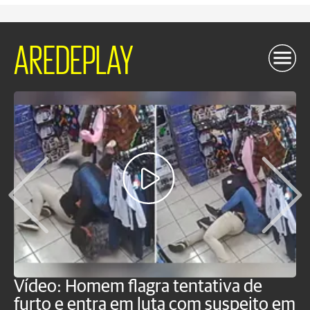
AREDEPLAY
Vídeo: Homem flagra tentativa de
B
furto e entra em luta com suspeito em
j