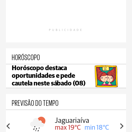
PUBLICIDADE
HORÓSCOPO
Horóscopo destaca
oportunidades e pede
cautela neste sábado (08)
PREVISÃO DO TEMPO
a
Tibagi
in 18°C
max 19°C
min 18°C