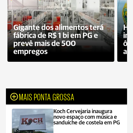
Gigante dos alimentos terá
Ho
fábrica de R$ 1 bi em PG e
im
prevê mais de 500
ôn
empregos
ac
MAIS PONTA GROSSA
Koch Cervejaria inaugura
novo espaço com música e
sanduíche de costela em PG