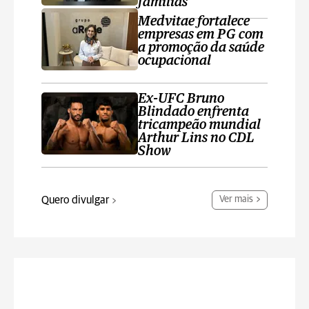
famílias
Medvitae fortalece
empresas em PG com
a promoção da saúde
ocupacional
Ex-UFC Bruno
Blindado enfrenta
tricampeão mundial
Arthur Lins no CDL
Show
Quero divulgar
Ver mais