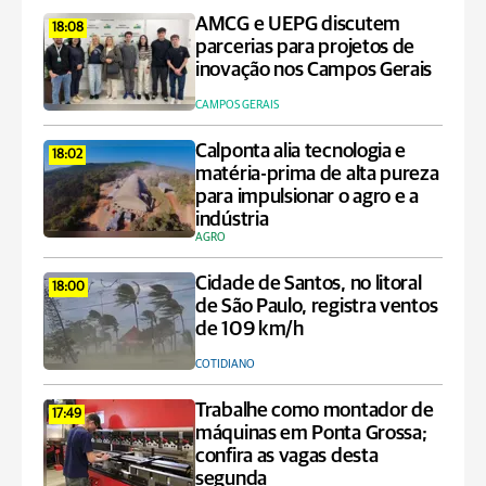
AMCG e UEPG discutem
18:08
parcerias para projetos de
inovação nos Campos Gerais
CAMPOS GERAIS
Calponta alia tecnologia e
18:02
matéria-prima de alta pureza
para impulsionar o agro e a
indústria
AGRO
Cidade de Santos, no litoral
18:00
de São Paulo, registra ventos
de 109 km/h
COTIDIANO
Trabalhe como montador de
17:49
máquinas em Ponta Grossa;
confira as vagas desta
segunda