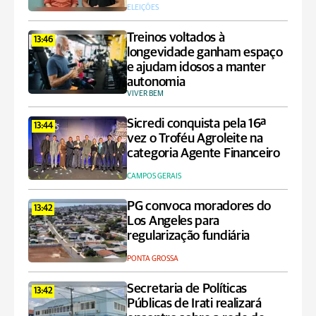
ELEIÇÕES
Treinos voltados à
13:46
longevidade ganham espaço
e ajudam idosos a manter
autonomia
VIVER BEM
Sicredi conquista pela 16ª
13:44
vez o Troféu Agroleite na
categoria Agente Financeiro
CAMPOS GERAIS
PG convoca moradores do
13:42
Los Angeles para
regularização fundiária
PONTA GROSSA
Secretaria de Políticas
13:42
Públicas de Irati realizará