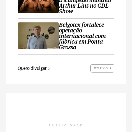
tricampeão mundial
Arthur Lins no CDL
Show
Belgotex fortalece
operação
internacional com
fábrica em Ponta
Grossa
Quero divulgar
Ver mais
PUBLICIDADE