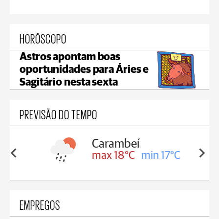
HORÓSCOPO
Astros apontam boas
oportunidades para Áries e
Sagitário nesta sexta
PREVISÃO DO TEMPO
Jaguariaíva
min 17°C
max 19°C
min 18°C
EMPREGOS