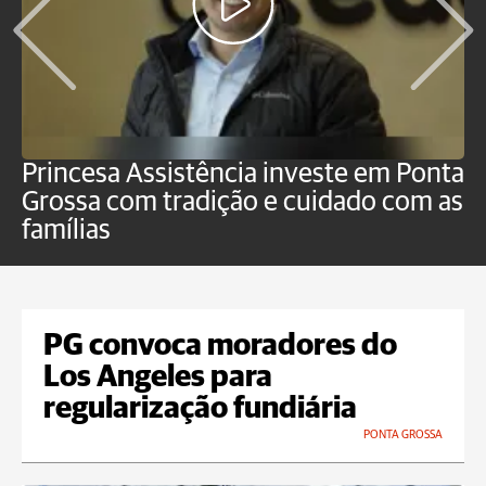
Princesa Assistência investe em Ponta
F
Grossa com tradição e cuidado com as
e
famílias
P
PG convoca moradores do
Los Angeles para
regularização fundiária
PONTA GROSSA