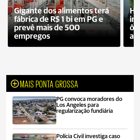
Gigante dos alimentos terá
Ho
fábrica de R$ 1 bi em PG e
im
prevê mais de 500
ôn
empregos
ac
MAIS PONTA GROSSA
PG convoca moradores do
Los Angeles para
regularização fundiária
Polícia Civil investiga caso