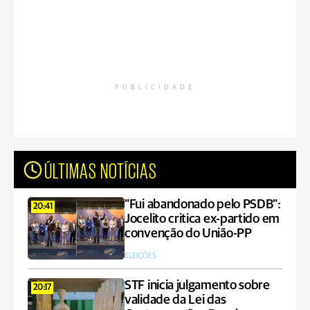
PUBLICIDADE
ÚLTIMAS NOTÍCIAS
"Fui abandonado pelo PSDB":
20:41
Jocelito critica ex-partido em
convenção do União-PP
ELEIÇÕES
STF inicia julgamento sobre
20:17
validade da Lei das