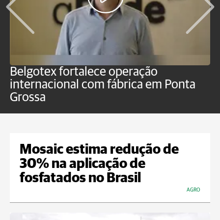
Belgotex fortalece operação
J
internacional com fábrica em Ponta
a
Grossa
Mosaic estima redução de
30% na aplicação de
fosfatados no Brasil
AGRO