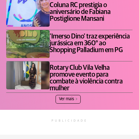
Coluna RC prestigia o
aniversário de Fabiana
Postiglione Mansani
'Imerso Dino' traz experiência
jurássica em 360° ao
Shopping Palladium em PG
Rotary Club Vila Velha
promove evento para
combate à violência contra
mulher
Ver mais
PUBLICIDADE