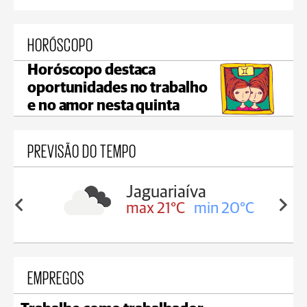
HORÓSCOPO
Horóscopo destaca
oportunidades no trabalho
e no amor nesta quinta
PREVISÃO DO TEMPO
a
Tibagi
in 20°C
max 23°C
min 20°C
EMPREGOS