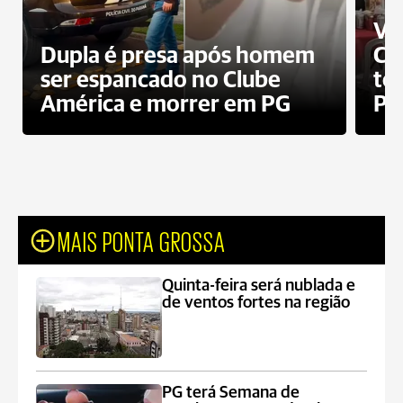
Ví
Dupla é presa após homem
Cl
ser espancado no Clube
te
América e morrer em PG
PG
MAIS PONTA GROSSA
Quinta-feira será nublada e
de ventos fortes na região
PG terá Semana de