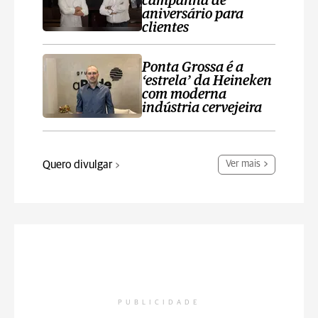
campanha de
aniversário para
clientes
Ponta Grossa é a
‘estrela’ da Heineken
com moderna
indústria cervejeira
Quero divulgar
Ver mais
PUBLICIDADE