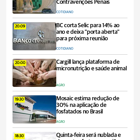
Contravenções Penais
COTIDIANO
BC corta Selic para 14% ao
20:09
ano e deixa "porta aberta"
para próxima reunião
COTIDIANO
Cargill lança plataforma de
20:00
micronutrição e saúde animal
AGRO
Mosaic estima redução de
19:30
30% na aplicação de
fosfatados no Brasil
AGRO
Quinta-feira será nublada e
18:30