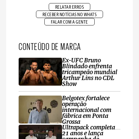
RELATAR ERROS
RECEBER NOTÍCIAS NO WHATS
FALAR COM A GENTE
CONTEÚDO DE MARCA
Ex-UFC Bruno
Blindado enfrenta
tricampeão mundial
Arthur Lins no CDL
Show
Belgotex fortalece
operação
internacional com
fábrica em Ponta
Grossa
Ultrapack completa
21 anos e lança