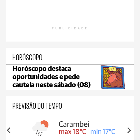
PUBLICIDADE
HORÓSCOPO
Horóscopo destaca
oportunidades e pede
cautela neste sábado (08)
PREVISÃO DO TEMPO
Jaguariaíva
min 17°C
max 19°C
min 18°C