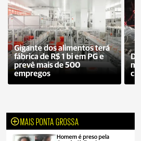
Gigante dos alimentos terá
fábrica de R$ 1 bi em PG e
De
prevê mais de 500
mo
empregos
ci
MAIS PONTA GROSSA
Homem é preso pela