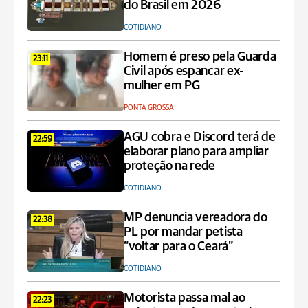
do Brasil em 2026
COTIDIANO
Homem é preso pela Guarda
23:11
Civil após espancar ex-
mulher em PG
PONTA GROSSA
AGU cobra e Discord terá de
22:59
elaborar plano para ampliar
proteção na rede
COTIDIANO
MP denuncia vereadora do
22:38
PL por mandar petista
“voltar para o Ceará”
COTIDIANO
Motorista passa mal ao
22:23