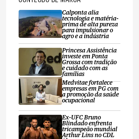
Calponta alia
tecnologia e matéria-
prima de alta pureza
para impulsionar o
agro e a indústria
Princesa Assistência
investe em Ponta
Grossa com tradição
e cuidado com as
famílias
Medvitae fortalece
empresas em PG com
a promoção da saúde
ocupacional
Ex-UFC Bruno
Blindado enfrenta
tricampeão mundial
Arthur Lins no CDL