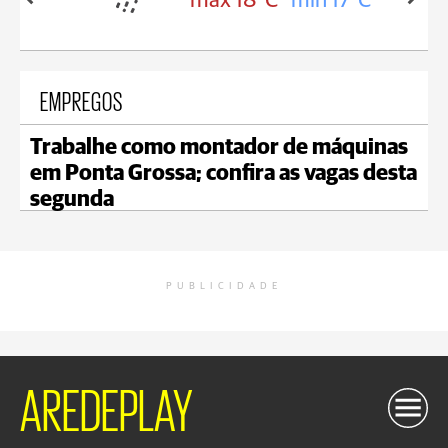
in 18°C
max 18°C
min 17°C
EMPREGOS
Trabalhe como montador de máquinas
em Ponta Grossa; confira as vagas desta
segunda
PUBLICIDADE
AREDEPLAY