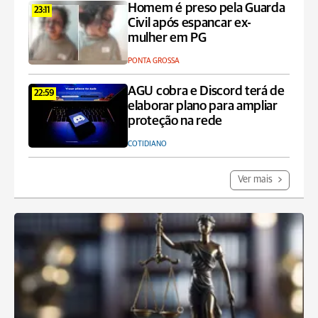
Homem é preso pela Guarda
23:11
Civil após espancar ex-
mulher em PG
PONTA GROSSA
AGU cobra e Discord terá de
22:59
elaborar plano para ampliar
proteção na rede
COTIDIANO
Ver mais