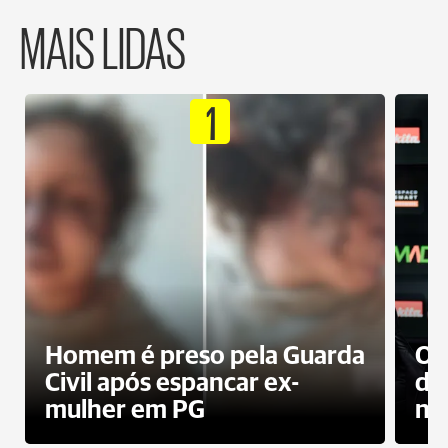
MAIS LIDAS
1
Homem é preso pela Guarda
Op
Civil após espancar ex-
do
mulher em PG
no