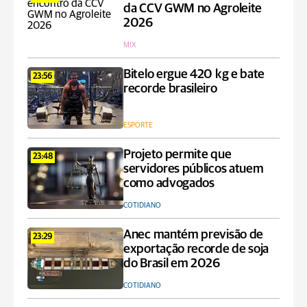
da CCV GWM no Agroleite
2026
MIX
Bitelo ergue 420 kg e bate
23:56
recorde brasileiro
ESPORTE
Projeto permite que
23:48
servidores públicos atuem
como advogados
COTIDIANO
Anec mantém previsão de
23:29
exportação recorde de soja
do Brasil em 2026
COTIDIANO