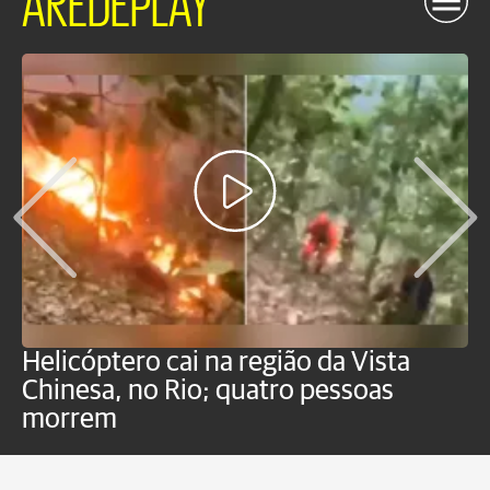
Helicóptero cai na região da Vista
C
Chinesa, no Rio; quatro pessoas
a
morrem
o