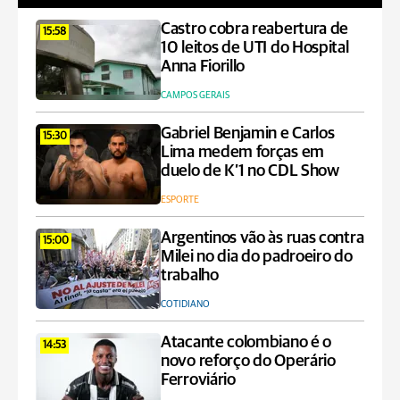
Castro cobra reabertura de
15:58
10 leitos de UTI do Hospital
Anna Fiorillo
CAMPOS GERAIS
Gabriel Benjamin e Carlos
15:30
Lima medem forças em
duelo de K’1 no CDL Show
ESPORTE
Argentinos vão às ruas contra
15:00
Milei no dia do padroeiro do
trabalho
COTIDIANO
Atacante colombiano é o
14:53
novo reforço do Operário
Ferroviário