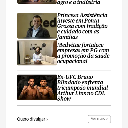
agro e a indústria
Princesa Assistência
investe em Ponta
Grossa com tradição
e cuidado com as
famílias
Medvitae fortalece
empresas em PG com
a promoção da saúde
ocupacional
Ex-UFC Bruno
Blindado enfrenta
tricampeão mundial
Arthur Lins no CDL
Show
Quero divulgar
Ver mais