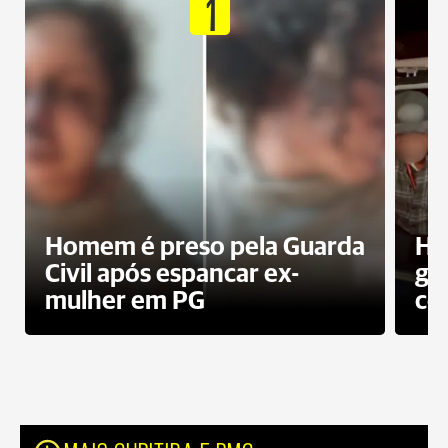
1
Homem é preso pela Guarda
Ho
Civil após espancar ex-
gr
mulher em PG
co