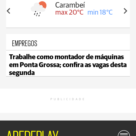
Carambeí
in 18°C
max 20°C
min 18°C
EMPREGOS
Trabalhe como montador de máquinas
em Ponta Grossa; confira as vagas desta
segunda
PUBLICIDADE
AREDEPLAY