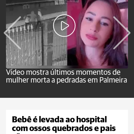
Vídeo mostra últimos momentos de
"
mulher morta a pedradas em Palmeira
c
U
Bebê é levada ao hospital
com ossos quebrados e pais