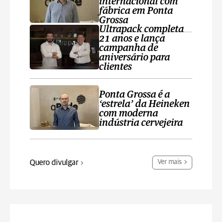
internacional com
fábrica em Ponta
Grossa
Ultrapack completa
21 anos e lança
campanha de
aniversário para
clientes
Ponta Grossa é a
‘estrela’ da Heineken
com moderna
indústria cervejeira
Quero divulgar
Ver mais