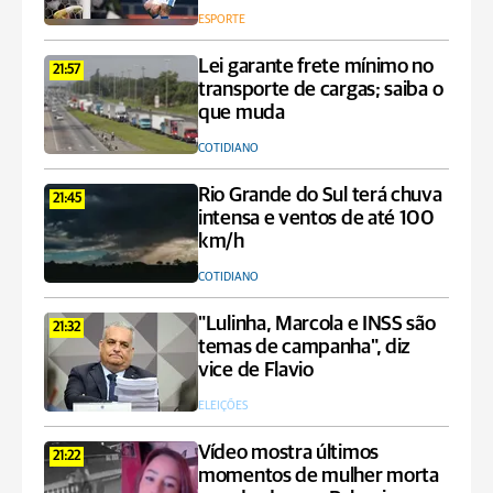
ESPORTE
Lei garante frete mínimo no
21:57
transporte de cargas; saiba o
que muda
COTIDIANO
Rio Grande do Sul terá chuva
21:45
intensa e ventos de até 100
km/h
COTIDIANO
"Lulinha, Marcola e INSS são
21:32
temas de campanha", diz
vice de Flavio
ELEIÇÕES
Vídeo mostra últimos
21:22
momentos de mulher morta