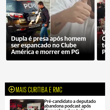
Ví
Dupla é presa após homem
Cl
ser espancado no Clube
te
América e morrer em PG
PG
MAIS CURITIBA E RMC
Pré-candidato a deputado
abandona podcast após