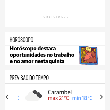
PUBLICIDADE
HORÓSCOPO
Horóscopo destaca
oportunidades no trabalho
e no amor nesta quinta
PREVISÃO DO TEMPO
Carambeí
in 19°C
max 21°C
min 18°C