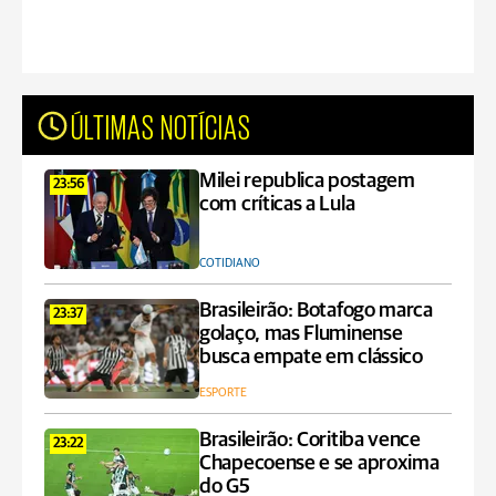
ÚLTIMAS NOTÍCIAS
Milei republica postagem
23:56
com críticas a Lula
COTIDIANO
Brasileirão: Botafogo marca
23:37
golaço, mas Fluminense
busca empate em clássico
ESPORTE
Brasileirão: Coritiba vence
23:22
Chapecoense e se aproxima
do G5