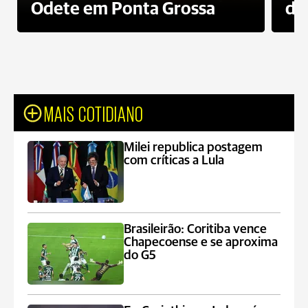
Odete em Ponta Grossa
do
MAIS COTIDIANO
Milei republica postagem
com críticas a Lula
Brasileirão: Coritiba vence
Chapecoense e se aproxima
do G5