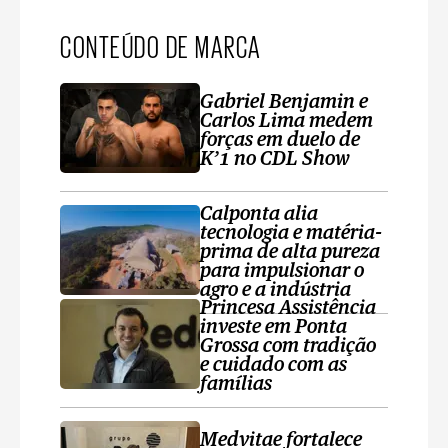
CONTEÚDO DE MARCA
Gabriel Benjamin e
Carlos Lima medem
forças em duelo de
K’1 no CDL Show
Calponta alia
tecnologia e matéria-
prima de alta pureza
para impulsionar o
agro e a indústria
Princesa Assistência
investe em Ponta
Grossa com tradição
e cuidado com as
famílias
Medvitae fortalece