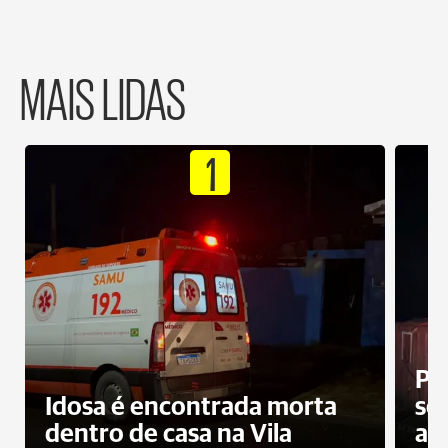
MAIS LIDAS
1
Pr
Idosa é encontrada morta
sec
dentro de casa na Vila
ap