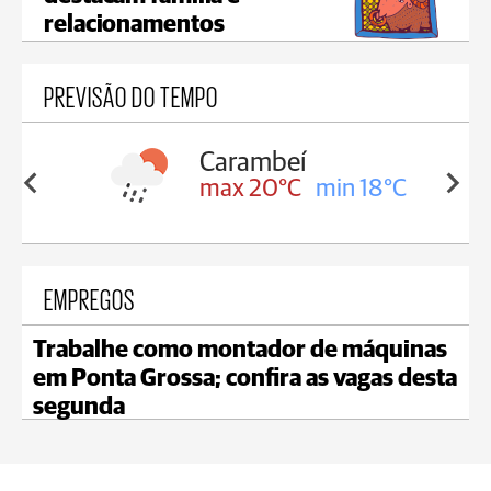
relacionamentos
PREVISÃO DO TEMPO
Carambeí
in 18°C
max 20°C
min 18°C
EMPREGOS
Trabalhe como montador de máquinas
em Ponta Grossa; confira as vagas desta
segunda