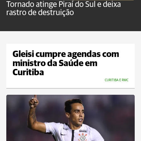
Tornado atinge Piraí do Sul e deixa
H
rastro de destruição
C
m
Gleisi cumpre agendas com
ministro da Saúde em
Curitiba
CURITIBA E RMC