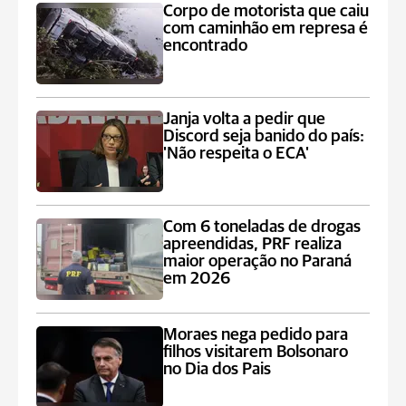
Corpo de motorista que caiu
com caminhão em represa é
encontrado
Janja volta a pedir que
Discord seja banido do país:
'Não respeita o ECA'
Com 6 toneladas de drogas
apreendidas, PRF realiza
maior operação no Paraná
em 2026
Moraes nega pedido para
filhos visitarem Bolsonaro
no Dia dos Pais