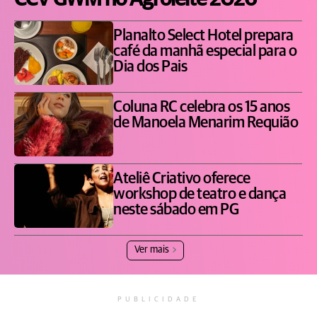
Planalto Select Hotel prepara
café da manhã especial para o
Dia dos Pais
Coluna RC celebra os 15 anos
de Manoela Menarim Requião
Ateliê Criativo oferece
workshop de teatro e dança
neste sábado em PG
Ver mais
PUBLICIDADE