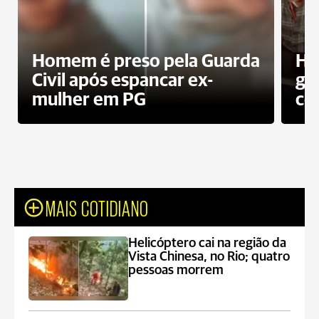
Homem é preso pela Guarda
Ho
Civil após espancar ex-
gr
mulher em PG
co
MAIS COTIDIANO
Helicóptero cai na região da
Vista Chinesa, no Rio; quatro
pessoas morrem