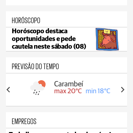
HORÓSCOPO
Horóscopo destaca
oportunidades e pede
cautela neste sábado (08)
PREVISÃO DO TEMPO
Carambeí
in 18°C
max 20°C
min 18°C
EMPREGOS