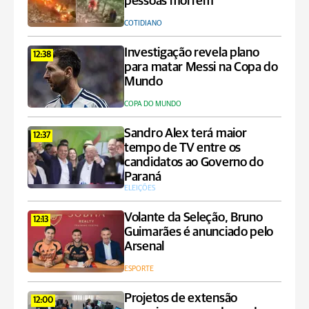
pessoas morrem
COTIDIANO
Investigação revela plano
12:38
para matar Messi na Copa do
Mundo
COPA DO MUNDO
Sandro Alex terá maior
12:37
tempo de TV entre os
candidatos ao Governo do
Paraná
ELEIÇÕES
Volante da Seleção, Bruno
12:13
Guimarães é anunciado pelo
Arsenal
ESPORTE
Projetos de extensão
12:00