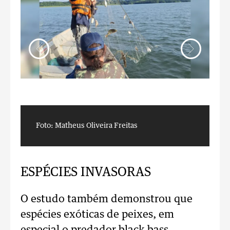
Foto: Matheus Oliveira Freitas
F
ESPÉCIES INVASORAS
O estudo também demonstrou que
espécies exóticas de peixes, em