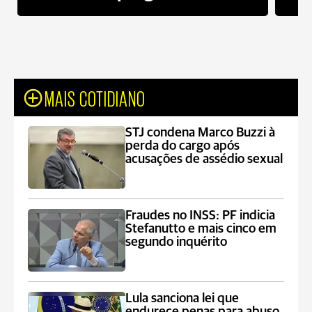
MAIS COTIDIANO
STJ condena Marco Buzzi à
perda do cargo após
acusações de assédio sexual
Fraudes no INSS: PF indicia
Stefanutto e mais cinco em
segundo inquérito
Lula sanciona lei que
endurece penas para abuso