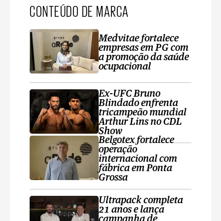
CONTEÚDO DE MARCA
Medvitae fortalece
empresas em PG com
a promoção da saúde
ocupacional
Ex-UFC Bruno
Blindado enfrenta
tricampeão mundial
Arthur Lins no CDL
Show
Belgotex fortalece
operação
internacional com
fábrica em Ponta
Grossa
Ultrapack completa
21 anos e lança
campanha de