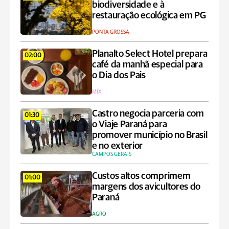
biodiversidade e à
restauração ecológica em PG
PONTA GROSSA
Planalto Select Hotel prepara
02:00
café da manhã especial para
o Dia dos Pais
MIX
Castro negocia parceria com
01:30
o Viaje Paraná para
promover município no Brasil
e no exterior
CAMPOS GERAIS
Custos altos comprimem
01:00
margens dos avicultores do
Paraná
AGRO