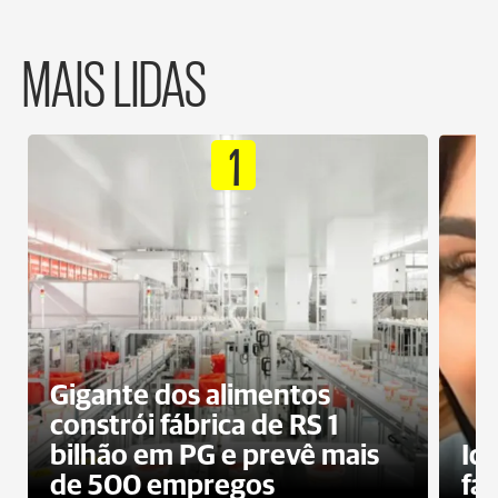
MAIS LIDAS
1
Gigante dos alimentos
constrói fábrica de RS 1
bilhão em PG e prevê mais
Id
de 500 empregos
fa