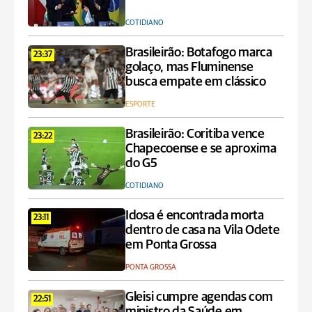
COTIDIANO
Brasileirão: Botafogo marca
23:37
golaço, mas Fluminense
busca empate em clássico
ESPORTE
Brasileirão: Coritiba vence
23:22
Chapecoense e se aproxima
do G5
COTIDIANO
Idosa é encontrada morta
23:11
dentro de casa na Vila Odete
em Ponta Grossa
PONTA GROSSA
Gleisi cumpre agendas com
22:51
ministro da Saúde em