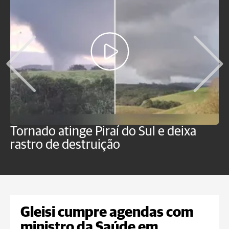
Tornado atinge Piraí do Sul e deixa
H
rastro de destruição
C
m
Gleisi cumpre agendas com
ministro da Saúde em