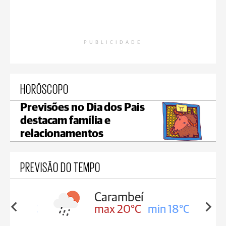
PUBLICIDADE
HORÓSCOPO
Previsões no Dia dos Pais
destacam família e
relacionamentos
PREVISÃO DO TEMPO
Carambeí
in 18°C
max 20°C
min 18°C