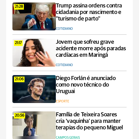
Trump assina ordens contra
21:28
cidadania por nascimento e
"turismo de parto"
COTIDIANO
Jovem que sofreu grave
21:17
acidente morre após paradas
cardíacas em Maringá
COTIDIANO
Diego Forlán é anunciado
21:06
como novo técnico do
Uruguai
ESPORTE
Família de Teixeira Soares
20:56
cria 'vaquinha' para manter
terapias do pequeno Miguel
CAMPOS GERAIS