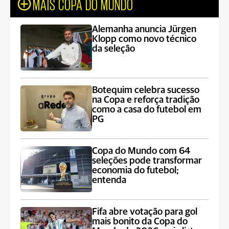
MAIS COPA DO MUNDO
Alemanha anuncia Jürgen
Klopp como novo técnico
da seleção
Botequim celebra sucesso
na Copa e reforça tradição
como a casa do futebol em
PG
Copa do Mundo com 64
seleções pode transformar
economia do futebol;
entenda
Fifa abre votação para gol
mais bonito da Copa do