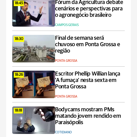
Fórum da Agricultura debate
18:45
cenários e perspectivas para
o agronegócio brasileiro
CAMPOS GERAIS
Final de semana será
18:30
chuvoso em Ponta Grossa e
região
PONTA GROSSA
Escritor Phellip Willian lança
18:26
'A fumaça' nesta sexta em
Ponta Grossa
PONTA GROSSA
Bodycams mostram PMs
18:18
matando jovem rendido em
Paraisópolis
COTIDIANO