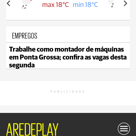
in 18°C
max 18°C
min 17°C
EMPREGOS
Trabalhe como montador de máquinas
em Ponta Grossa; confira as vagas desta
segunda
PUBLICIDADE
AREDEPLAY