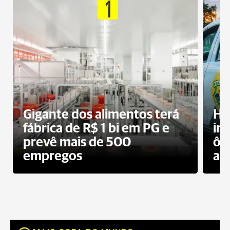
1
Gigante dos alimentos terá
Ho
fábrica de R$ 1 bi em PG e
im
prevê mais de 500
ôn
empregos
ac