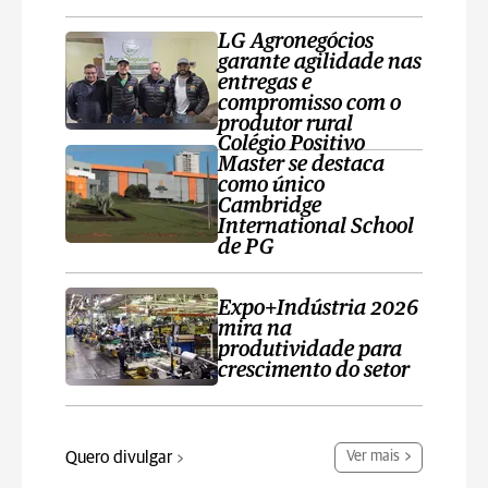
LG Agronegócios
garante agilidade nas
entregas e
compromisso com o
produtor rural
Colégio Positivo
Master se destaca
como único
Cambridge
International School
de PG
Expo+Indústria 2026
mira na
produtividade para
crescimento do setor
Quero divulgar
Ver mais