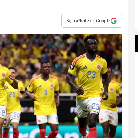
Siga
aRede
no Google