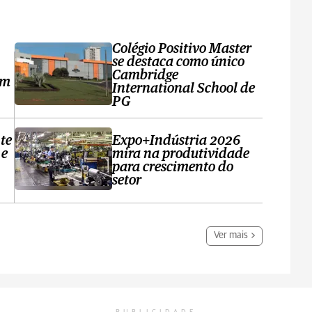
Colégio Positivo Master
se destaca como único
Cambridge
em
International School de
PG
te
Expo+Indústria 2026
 e
mira na produtividade
para crescimento do
setor
Ver mais