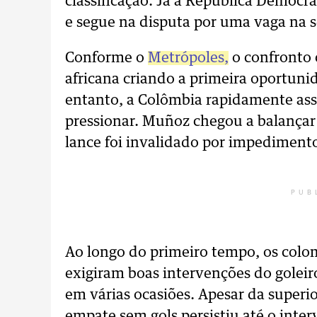
classificação. Já a República Demo
e segue na disputa por uma vaga na s
Conforme o
Metrópoles,
o confronto
africana criando a primeira oportuni
entanto, a Colômbia rapidamente ass
pressionar. Muñoz chegou a balançar 
lance foi invalidado por impediment
PUB
Ao longo do primeiro tempo, os colo
exigiram boas intervenções do goleir
em várias ocasiões. Apesar da superi
empate sem gols persistiu até o inter