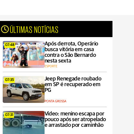
ÚLTIMAS NOTÍCIAS
Após derrota, Operário
07:48
busca vitória em casa
contra o São Bernardo
nesta sexta
ESPORTE
Jeep Renegade roubado
07:35
em SP é recuperado em
PG
PONTA GROSSA
Vídeo: menino escapa por
07:31
pouco após ser atropelado
e arrastado por caminhão