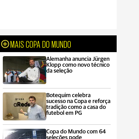
MAIS COPA DO MUNDO
Alemanha anuncia Jürgen
Klopp como novo técnico
da seleção
Botequim celebra
sucesso na Copa e reforça
tradição como a casa do
futebol em PG
Copa do Mundo com 64
seleções pode