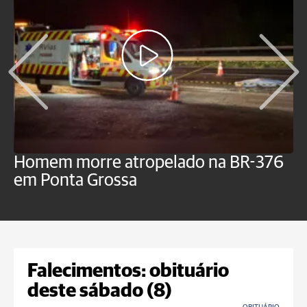
Homem morre atropelado na BR-376
V
em Ponta Grossa
f
P
Falecimentos: obituário
deste sábado (8)