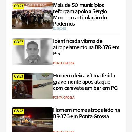
Mais de 50 municípios
09:23
reforçam apoio a Sergio
Moro em articulação do
Podemos
ELEIÇÕES
Identificada vítima de
08:57
atropelamento na BR-376 em
PG
PONTA GROSSA
Homem deixa vítima ferida
08:53
gravemente após ataque
com canivete em bar em PG
PONTA GROSSA
Homem morre atropelado na
08:28
BR-376 em Ponta Grossa