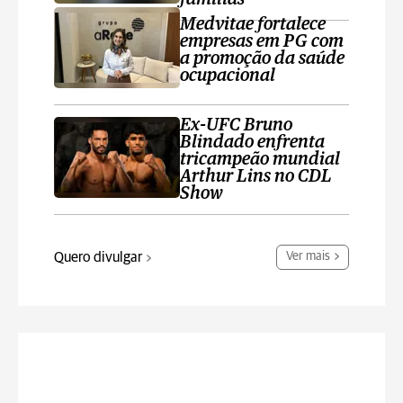
Medvitae fortalece
empresas em PG com
a promoção da saúde
ocupacional
Ex-UFC Bruno
Blindado enfrenta
tricampeão mundial
Arthur Lins no CDL
Show
Quero divulgar
Ver mais