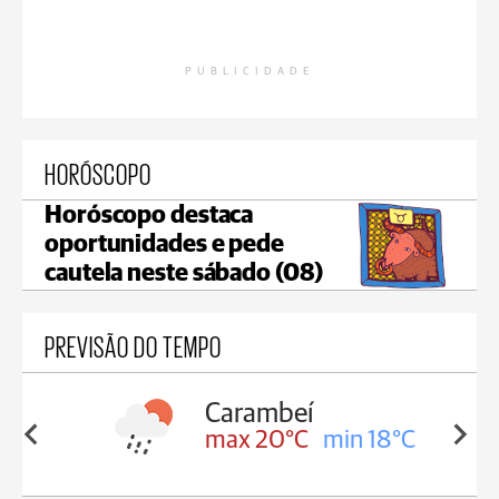
PUBLICIDADE
HORÓSCOPO
Horóscopo destaca
oportunidades e pede
cautela neste sábado (08)
PREVISÃO DO TEMPO
Carambeí
in 18°C
max 20°C
min 18°C