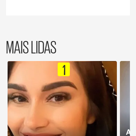
MAIS LIDAS
1
Al