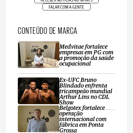
RECEBER NOTÍCIAS NO WHATS
FALAR COM A GENTE
CONTEÚDO DE MARCA
Medvitae fortalece
empresas em PG com
a promoção da saúde
ocupacional
Ex-UFC Bruno
Blindado enfrenta
tricampeão mundial
Arthur Lins no CDL
Show
Belgotex fortalece
operação
internacional com
fábrica em Ponta
Grossa