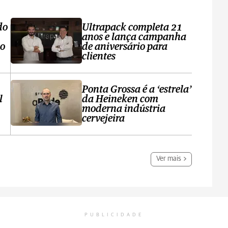
do
Ultrapack completa 21
anos e lança campanha
no
de aniversário para
clientes
Ponta Grossa é a ‘estrela’
l
da Heineken com
moderna indústria
cervejeira
Ver mais
PUBLICIDADE