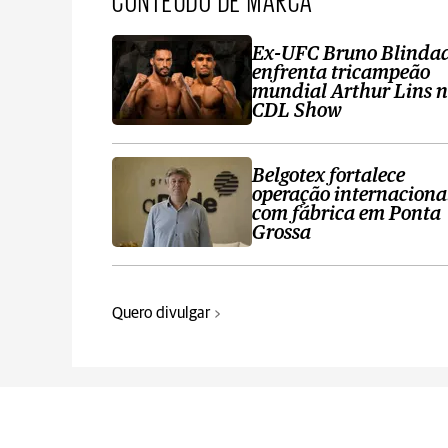
Ex-UFC Bruno Blinda
enfrenta tricampeão
mundial Arthur Lins 
CDL Show
Belgotex fortalece
operação internaciona
com fábrica em Ponta
Grossa
Quero divulgar