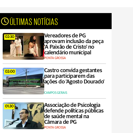
ÚLTIMAS NOTÍCIAS
Vereadores de PG
02:30
aprovam inclusão da peça
'A Paixão de Cristo' no
calendário municipal
PONTA GROSSA
Castro convida gestantes
02:00
para participarem das
ações do ‘Agosto Dourado’
CAMPOS GERAIS
Associação de Psicologia
01:30
defende políticas públicas
de saúde mental na
Câmara de PG
PONTA GROSSA