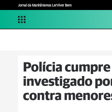
Jornal da Manhã
Vamos Ler
Viver Bem
Polícia cumpre
investigado po
contra menores