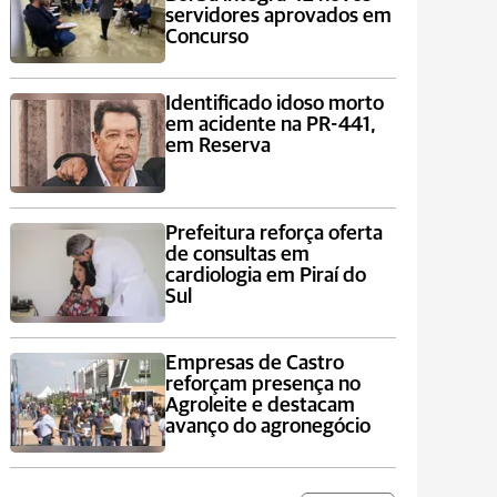
servidores aprovados em
Concurso
Identificado idoso morto
em acidente na PR-441,
em Reserva
Prefeitura reforça oferta
de consultas em
cardiologia em Piraí do
Sul
Empresas de Castro
reforçam presença no
Agroleite e destacam
avanço do agronegócio