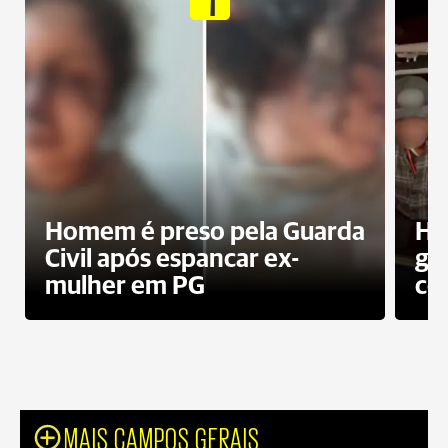
Homem é preso pela Guarda
Ho
Civil após espancar ex-
gr
mulher em PG
co
MAIS CAMPOS GERAIS