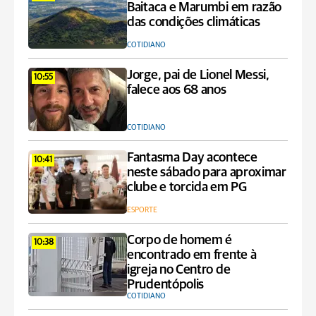
Baitaca e Marumbi em razão
das condições climáticas
COTIDIANO
Jorge, pai de Lionel Messi,
10:55
falece aos 68 anos
COTIDIANO
Fantasma Day acontece
10:41
neste sábado para aproximar
clube e torcida em PG
ESPORTE
Corpo de homem é
10:38
encontrado em frente à
igreja no Centro de
Prudentópolis
COTIDIANO