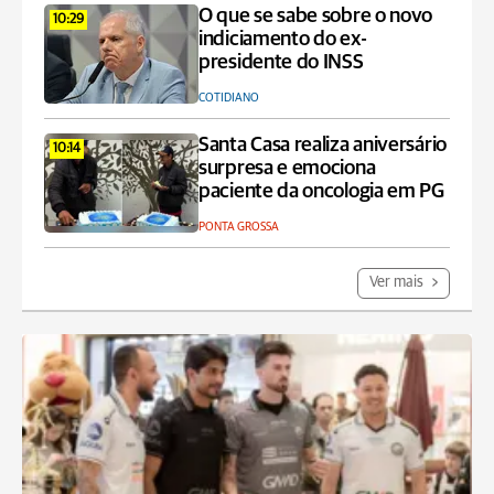
O que se sabe sobre o novo
10:29
indiciamento do ex-
presidente do INSS
COTIDIANO
Santa Casa realiza aniversário
10:14
surpresa e emociona
paciente da oncologia em PG
PONTA GROSSA
Ver mais