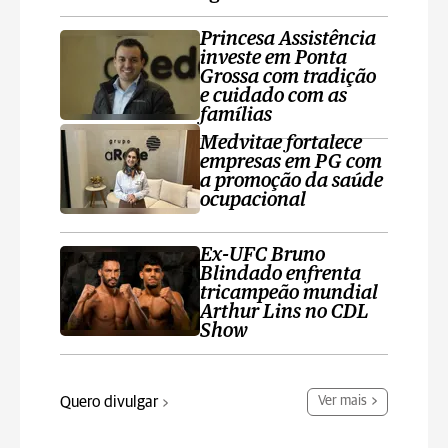
Princesa Assistência
investe em Ponta
Grossa com tradição
e cuidado com as
famílias
Medvitae fortalece
empresas em PG com
a promoção da saúde
ocupacional
Ex-UFC Bruno
Blindado enfrenta
tricampeão mundial
Arthur Lins no CDL
Show
Quero divulgar
Ver mais