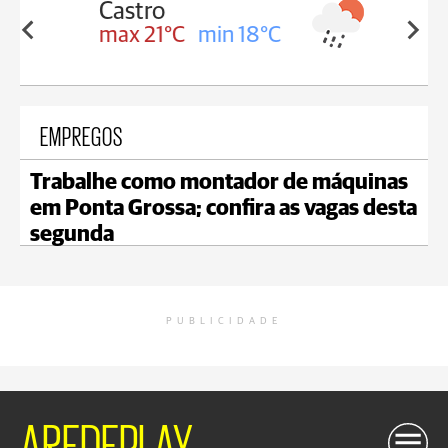
Carambeí
in 18°C
max 20°C
min 18°C
EMPREGOS
Trabalhe como montador de máquinas
em Ponta Grossa; confira as vagas desta
segunda
PUBLICIDADE
AREDEPLAY