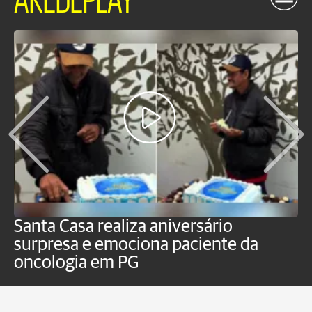
Santa Casa realiza aniversário
L
surpresa e emociona paciente da
m
oncologia em PG
G