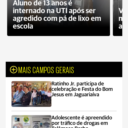
Aluno de 13 anos é
internado na UTI após ser
Ví
agredido com pá de lixo em
mo
escola
a 
MAIS CAMPOS GERAIS
Ratinho Jr. participa de
celebração e Festa do Bom
Jesus em Jaguariaíva
Adolescente é apreendido
por tráfico de drogas em