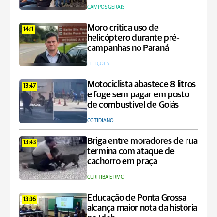
CAMPOS GERAIS
Moro critica uso de
14:11
helicóptero durante pré-
campanhas no Paraná
ELEIÇÕES
Motociclista abastece 8 litros
13:47
e foge sem pagar em posto
de combustível de Goiás
COTIDIANO
Briga entre moradores de rua
13:43
termina com ataque de
cachorro em praça
CURITIBA E RMC
Educação de Ponta Grossa
13:36
alcança maior nota da história