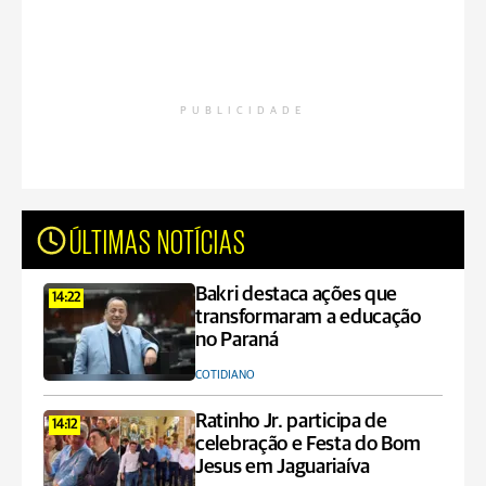
PUBLICIDADE
ÚLTIMAS NOTÍCIAS
Bakri destaca ações que
14:22
transformaram a educação
no Paraná
COTIDIANO
Ratinho Jr. participa de
14:12
celebração e Festa do Bom
Jesus em Jaguariaíva