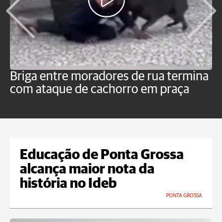
Briga entre moradores de rua termina
M
com ataque de cachorro em praça
c
o
Educação de Ponta Grossa
alcança maior nota da
história no Ideb
PONTA GROSSA