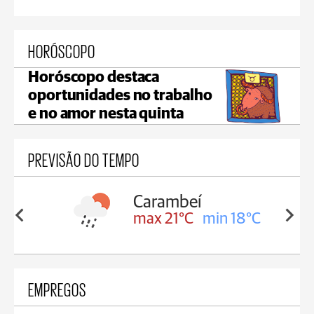
HORÓSCOPO
Horóscopo destaca
oportunidades no trabalho
e no amor nesta quinta
PREVISÃO DO TEMPO
Carambeí
in 18°C
max 21°C
min 18°C
EMPREGOS