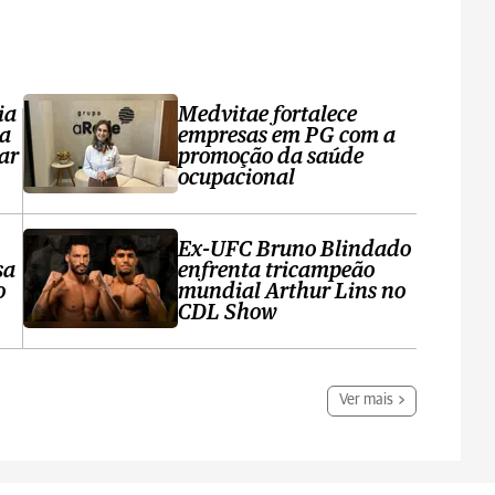
ia
Medvitae fortalece
ta
empresas em PG com a
ar
promoção da saúde
ocupacional
Ex-UFC Bruno Blindado
sa
enfrenta tricampeão
o
mundial Arthur Lins no
CDL Show
Ver mais