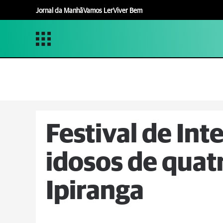
Jornal da Manhã
Vamos Ler
Viver Bem
Festival de In
idosos de quat
Ipiranga