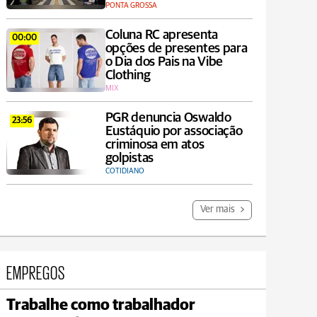
PONTA GROSSA
Coluna RC apresenta
00:00
opções de presentes para
o Dia dos Pais na Vibe
Clothing
MIX
PGR denuncia Oswaldo
23:56
Eustáquio por associação
criminosa em atos
golpistas
COTIDIANO
Ver mais
EMPREGOS
Trabalhe como trabalhador
Jaguariaíva