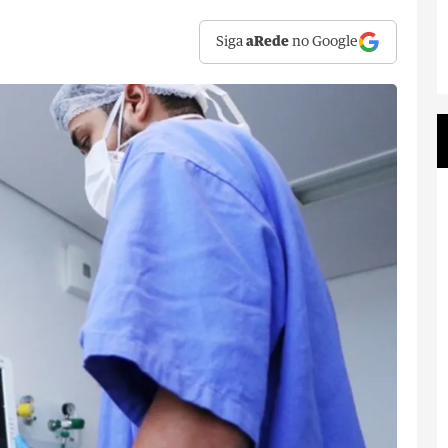
Siga
aRede
no Google