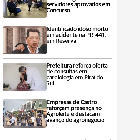
servidores aprovados em
Concurso
Identificado idoso morto
em acidente na PR-441,
em Reserva
Prefeitura reforça oferta
de consultas em
cardiologia em Piraí do
Sul
Empresas de Castro
reforçam presença no
Agroleite e destacam
avanço do agronegócio