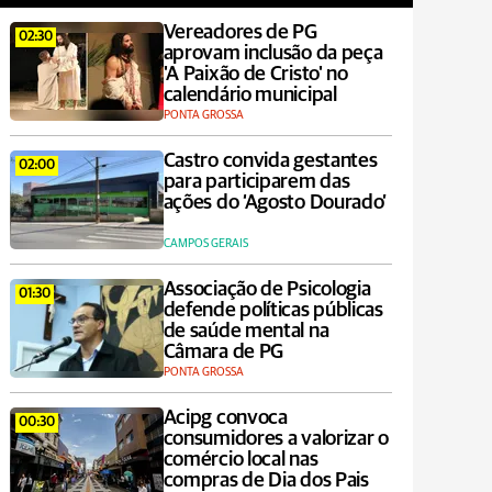
Vereadores de PG
02:30
aprovam inclusão da peça
'A Paixão de Cristo' no
calendário municipal
PONTA GROSSA
Castro convida gestantes
02:00
para participarem das
ações do ‘Agosto Dourado’
CAMPOS GERAIS
Associação de Psicologia
01:30
defende políticas públicas
de saúde mental na
Câmara de PG
PONTA GROSSA
Acipg convoca
00:30
consumidores a valorizar o
comércio local nas
compras de Dia dos Pais