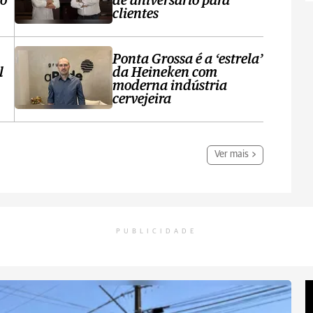
no
de aniversário para
clientes
Ponta Grossa é a ‘estrela’
l
da Heineken com
moderna indústria
cervejeira
Ver mais
PUBLICIDADE