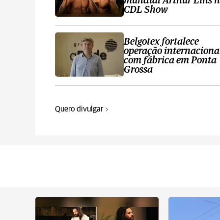
mundial Arthur Lins 
CDL Show
Belgotex fortalece
operação internaciona
com fábrica em Ponta
Grossa
Quero divulgar