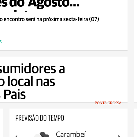
s do ‘Agosto
rado’
o encontro será na próxima sexta-feira (07)
S
sumidores a
o local nas
 Pais
PONTA GROSSA
PREVISÃO DO TEMPO
Carambeí