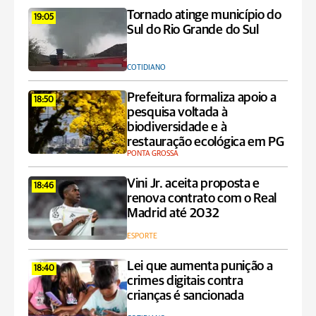
Tornado atinge município do
19:05
Sul do Rio Grande do Sul
COTIDIANO
Prefeitura formaliza apoio a
18:50
pesquisa voltada à
biodiversidade e à
restauração ecológica em PG
PONTA GROSSA
Vini Jr. aceita proposta e
18:46
renova contrato com o Real
Madrid até 2032
ESPORTE
Lei que aumenta punição a
18:40
crimes digitais contra
crianças é sancionada