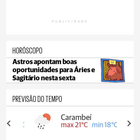
PUBLICIDADE
HORÓSCOPO
Astros apontam boas
oportunidades para Áries e
Sagitário nesta sexta
PREVISÃO DO TEMPO
Carambeí
in 18°C
max 21°C
min 18°C