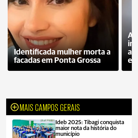
Al
in
Identificada mulher morta a
ag
facadas em Ponta Grossa
es
MAIS CAMPOS GERAIS
Ideb 2025: Tibagi conquista
maior nota da história do
município