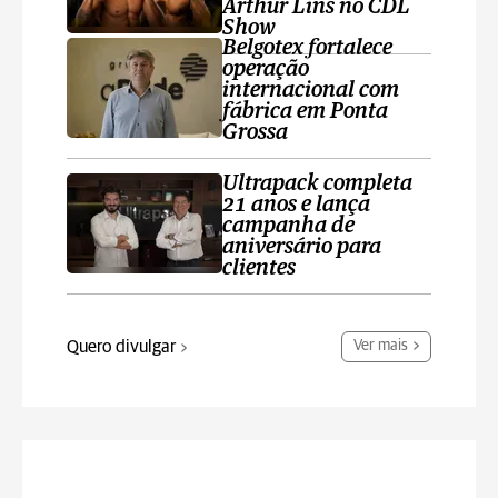
Arthur Lins no CDL
Show
Belgotex fortalece
operação
internacional com
fábrica em Ponta
Grossa
Ultrapack completa
21 anos e lança
campanha de
aniversário para
clientes
Quero divulgar
Ver mais