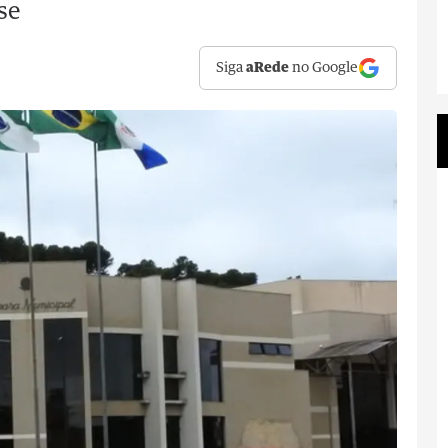
se
Siga
aRede
no Google