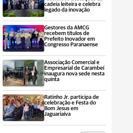
cadeia leiteira e celebra
legado da inovação
Gestores da AMCG
recebem títulos de
Prefeito Inovador em
Congresso Paranaense
Associação Comercial e
Empresarial de Carambeí
inaugura nova sede nesta
quinta
Ratinho Jr. participa de
celebração e Festa do
Bom Jesus em
Jaguariaíva