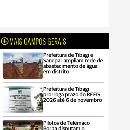
MAIS CAMPOS GERAIS
Prefeitura de Tibagi e
Sanepar ampliam rede de
abastecimento de água
em distrito
Prefeitura de Tibagi
prorroga prazo do REFIS
2026 até 6 de novembro
Pilotos de Telêmaco
Borba disputam o