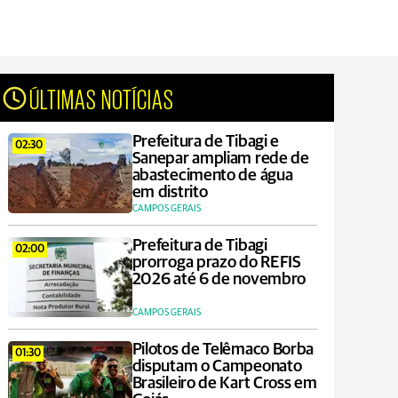
ÚLTIMAS NOTÍCIAS
Prefeitura de Tibagi e
02:30
Sanepar ampliam rede de
abastecimento de água
em distrito
CAMPOS GERAIS
Prefeitura de Tibagi
02:00
prorroga prazo do REFIS
2026 até 6 de novembro
CAMPOS GERAIS
Pilotos de Telêmaco Borba
01:30
disputam o Campeonato
Brasileiro de Kart Cross em