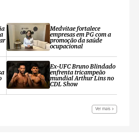
ia
Medvitae fortalece
ta
empresas em PG com a
ar
promoção da saúde
ocupacional
Ex-UFC Bruno Blindado
sa
enfrenta tricampeão
o
mundial Arthur Lins no
CDL Show
Ver mais