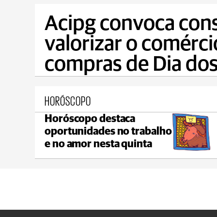
Acipg convoca con
valorizar o comérci
compras de Dia dos
HORÓSCOPO
Horóscopo destaca
Castro
oportunidades no trabalho
max 21°C
min 19°C
e no amor nesta quinta