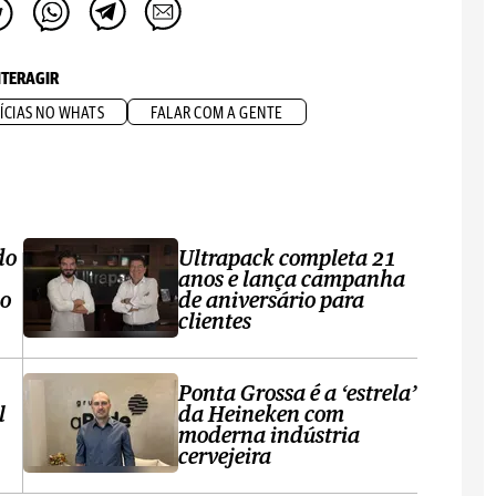
NTERAGIR
ÍCIAS NO WHATS
FALAR COM A GENTE
do
Ultrapack completa 21
anos e lança campanha
no
de aniversário para
clientes
Ponta Grossa é a ‘estrela’
l
da Heineken com
moderna indústria
cervejeira