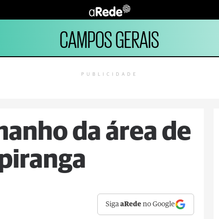
CAMPOS GERAIS
PUBLICIDADE
amanho da área de
Ipiranga
Siga
aRede
no Google