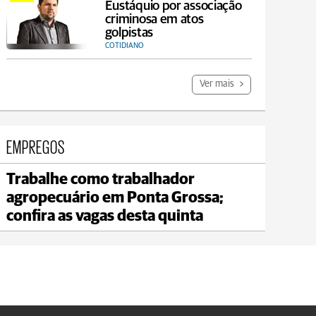
Eustáquio por associação
criminosa em atos
golpistas
COTIDIANO
Ver mais
EMPREGOS
Trabalhe como trabalhador
Jaguariaíva
agropecuário em Ponta Grossa;
max 21°C
min 20°C
confira as vagas desta quinta