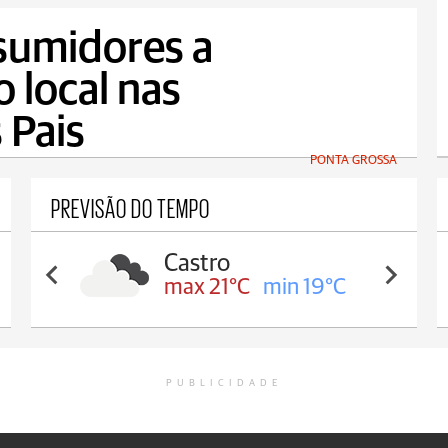
sumidores a
o local nas
 Pais
PONTA GROSSA
PREVISÃO DO TEMPO
Carambeí
max 21°C
min 18°C
PUBLICIDADE