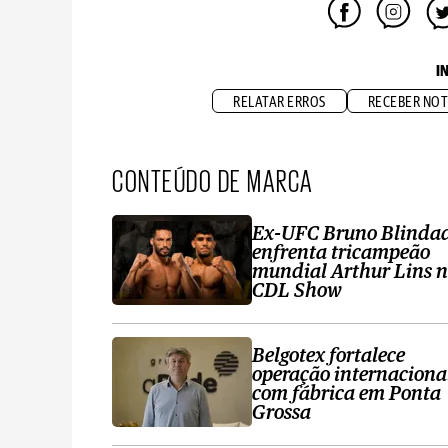
I
RELATAR ERROS
RECEBER NOT
CONTEÚDO DE MARCA
Ex-UFC Bruno Blinda
enfrenta tricampeão
mundial Arthur Lins 
CDL Show
Belgotex fortalece
operação internaciona
com fábrica em Ponta
Grossa