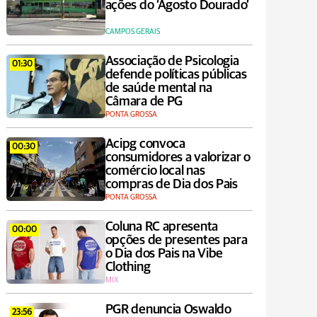
ações do ‘Agosto Dourado’
CAMPOS GERAIS
Associação de Psicologia
01:30
defende políticas públicas
de saúde mental na
Câmara de PG
PONTA GROSSA
Acipg convoca
00:30
consumidores a valorizar o
comércio local nas
compras de Dia dos Pais
PONTA GROSSA
Coluna RC apresenta
00:00
opções de presentes para
o Dia dos Pais na Vibe
Clothing
MIX
PGR denuncia Oswaldo
23:56