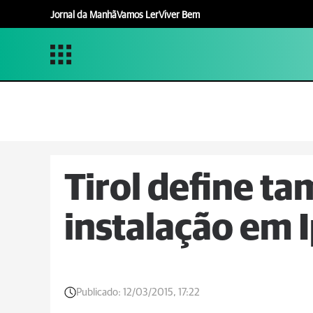
Jornal da Manhã
Vamos Ler
Viver Bem
Tirol define t
instalação em 
Publicado:
12/03/2015, 17:22