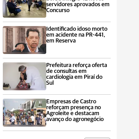
servidores aprovados em
Concurso
Identificado idoso morto
em acidente na PR-441,
em Reserva
Prefeitura reforça oferta
de consultas em
cardiologia em Piraí do
Sul
Empresas de Castro
reforçam presença no
Agroleite e destacam
avanço do agronegócio