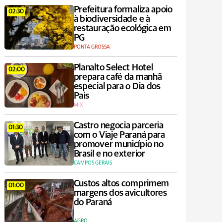
Prefeitura formaliza apoio
02:30
à biodiversidade e à
restauração ecológica em
PG
PONTA GROSSA
Planalto Select Hotel
02:00
prepara café da manhã
especial para o Dia dos
Pais
MIX
Castro negocia parceria
01:30
com o Viaje Paraná para
promover município no
Brasil e no exterior
CAMPOS GERAIS
Custos altos comprimem
01:00
margens dos avicultores
do Paraná
AGRO