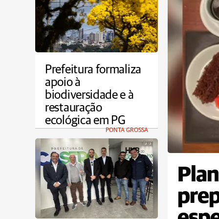
Prefeitura formaliza
apoio à
biodiversidade e à
restauração
ecológica em PG
PONTA GROSSA
Plan
prep
espe