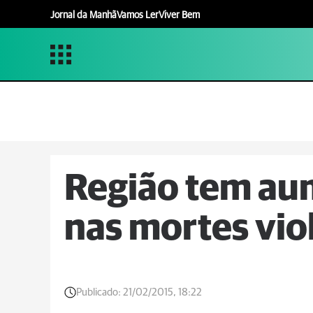
Jornal da Manhã
Vamos Ler
Viver Bem
Região tem au
nas mortes vio
Publicado:
21/02/2015, 18:22