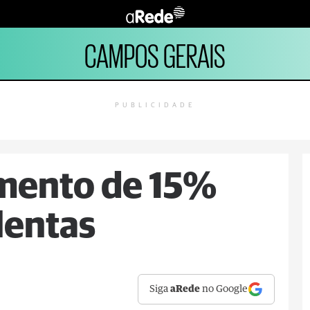
CAMPOS GERAIS
PUBLICIDADE
mento de 15%
lentas
Siga
aRede
no Google