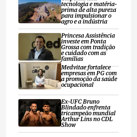
tecnologia e matéria-
prima de alta pureza
para impulsionar o
agro e a indústria
Princesa Assistência
investe em Ponta
Grossa com tradição
e cuidado com as
famílias
Medvitae fortalece
empresas em PG com
a promoção da saúde
ocupacional
Ex-UFC Bruno
Blindado enfrenta
tricampeão mundial
Arthur Lins no CDL
Show