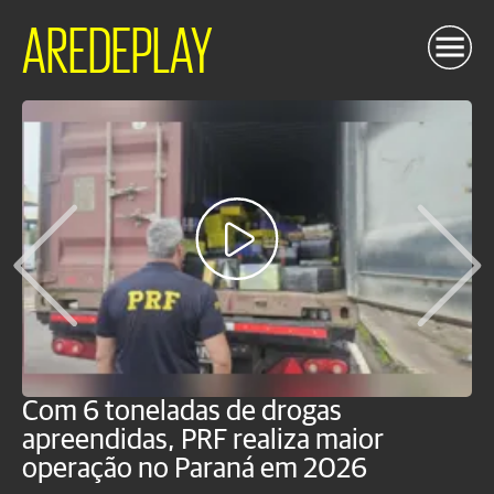
AREDEPLAY
Com 6 toneladas de drogas
F
apreendidas, PRF realiza maior
p
operação no Paraná em 2026