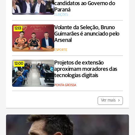
candidatos ao Governo do
Paraná
ELEIÇÕES
Volante da Seleção, Bruno
12:13
Guimarães é anunciado pelo
Arsenal
ESPORTE
Projetos de extensão
12:00
aproximam moradores das
tecnologias digitais
PONTA GROSSA
Ver mais