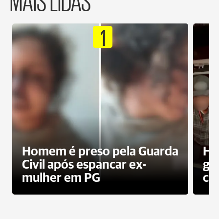
1
Homem é preso pela Guarda
Ho
Civil após espancar ex-
gr
mulher em PG
co