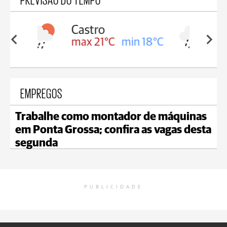
Carambeí
in 18°C
max 20°C
min 18°C
EMPREGOS
Trabalhe como montador de máquinas
em Ponta Grossa; confira as vagas desta
segunda
PUBLICIDADE