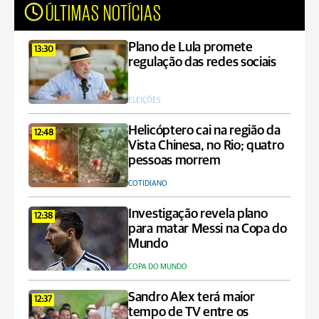
ÚLTIMAS NOTÍCIAS
Plano de Lula promete
13:30
regulação das redes sociais
ELEIÇÕES
Helicóptero cai na região da
12:48
Vista Chinesa, no Rio; quatro
pessoas morrem
COTIDIANO
Investigação revela plano
12:38
para matar Messi na Copa do
Mundo
COPA DO MUNDO
Sandro Alex terá maior
12:37
tempo de TV entre os