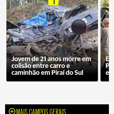
Jovem de 21 anos morre em
Ex
colisão entre carro e
Pe
caminhão em Piraí do Sul
en
MAIS CAMPOS GERAIS