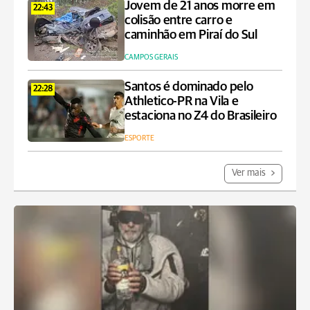
Jovem de 21 anos morre em
22:43
colisão entre carro e
caminhão em Piraí do Sul
CAMPOS GERAIS
Santos é dominado pelo
22:28
Athletico-PR na Vila e
estaciona no Z4 do Brasileiro
ESPORTE
Ver mais