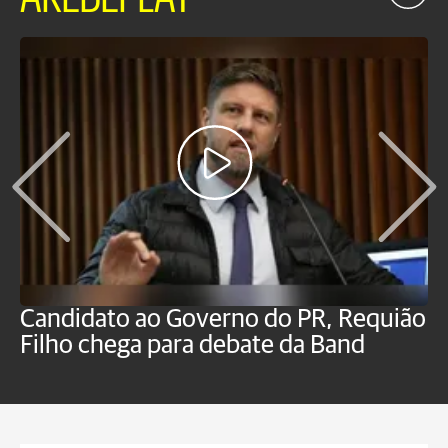
Candidato ao Governo do PR, Requião
S
Filho chega para debate da Band
p
B