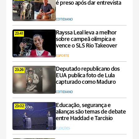
é preso após dar entrevista
COTIDIANO
Rayssa Leal leva a melhor
23:41
sobre campeã olímpica e
vence o SLS Rio Takeover
ESPORTE
Deputado republicano dos
23:26
EUA publica foto de Lula
capturado como Maduro
COTIDIANO
Educação, segurança e
23:02
alianças são temas de debate
entre Haddad e Tarcísio
ELEIÇÕES