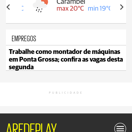
Carambeí
in 19°C
max 20°C
min 19°C
EMPREGOS
Trabalhe como montador de máquinas
em Ponta Grossa; confira as vagas desta
segunda
PUBLICIDADE
AREDEPLAY