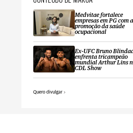
Medvitae fortalece
empresas em PG com 
promoção da saúde
ocupacional
Ex-UFC Bruno Blinda
enfrenta tricampeão
mundial Arthur Lins 
CDL Show
Quero divulgar