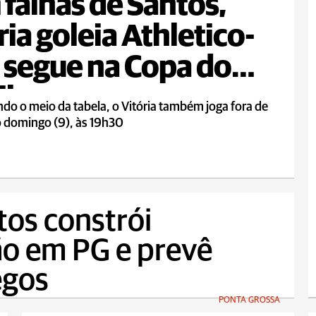
falhas de Santos,
ria goleia Athletico-
 segue na Copa do
il
o o meio da tabela, o Vitória também joga fora de
o domingo (9), às 19h30
tos constrói
hão em PG e prevê
egos
PONTA GROSSA