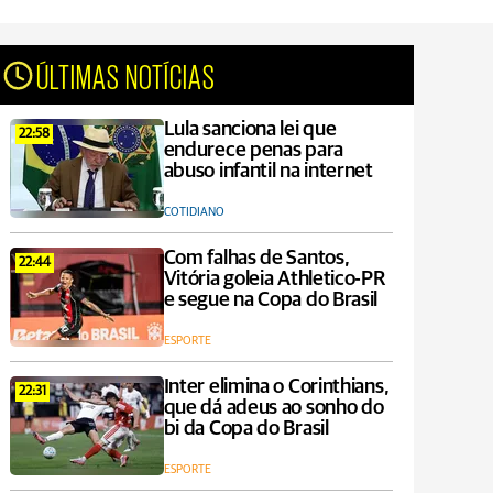
ÚLTIMAS NOTÍCIAS
Lula sanciona lei que
22:58
endurece penas para
abuso infantil na internet
COTIDIANO
Com falhas de Santos,
22:44
Vitória goleia Athletico-PR
e segue na Copa do Brasil
ESPORTE
Inter elimina o Corinthians,
22:31
que dá adeus ao sonho do
bi da Copa do Brasil
ESPORTE