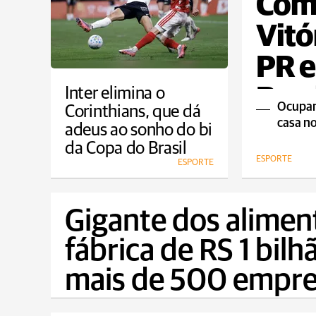
Com 
Vitó
PR e
Bras
Inter elimina o
Ocupand
Corinthians, que dá
casa n
adeus ao sonho do bi
da Copa do Brasil
ESPORTE
ESPORTE
Gigante dos alimen
fábrica de RS 1 bil
mais de 500 empr