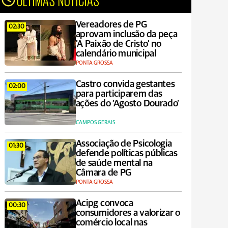
Vereadores de PG
02:30
aprovam inclusão da peça
'A Paixão de Cristo' no
calendário municipal
PONTA GROSSA
Castro convida gestantes
02:00
para participarem das
ações do ‘Agosto Dourado’
CAMPOS GERAIS
Associação de Psicologia
01:30
defende políticas públicas
de saúde mental na
Câmara de PG
PONTA GROSSA
Acipg convoca
00:30
consumidores a valorizar o
comércio local nas