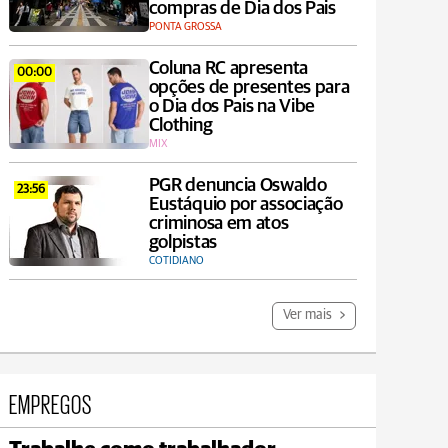
compras de Dia dos Pais
PONTA GROSSA
Coluna RC apresenta
00:00
opções de presentes para
o Dia dos Pais na Vibe
Clothing
MIX
PGR denuncia Oswaldo
23:56
Eustáquio por associação
criminosa em atos
golpistas
COTIDIANO
Ver mais
EMPREGOS