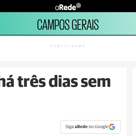
CAMPOS GERAIS
PUBLICIDADE
há três dias sem
Siga
aRede
no Google