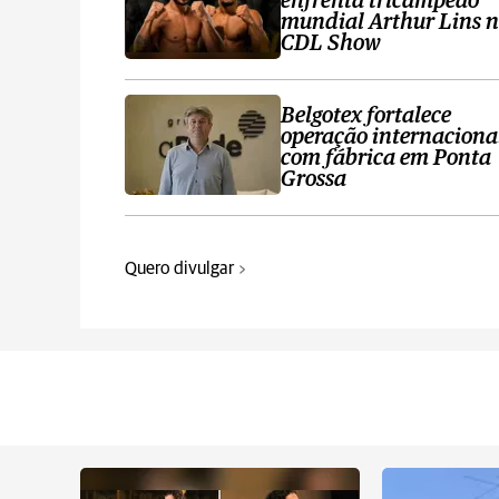
enfrenta tricampeão
mundial Arthur Lins 
CDL Show
Belgotex fortalece
operação internaciona
com fábrica em Ponta
Grossa
Quero divulgar