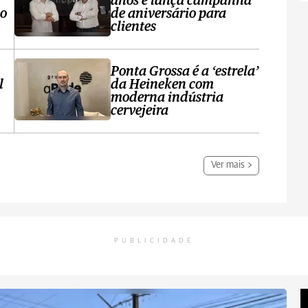
anos e lança campanha
no
de aniversário para
clientes
Ponta Grossa é a ‘estrela’
l
da Heineken com
moderna indústria
cervejeira
Ver mais
PUBLICIDADE