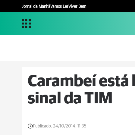
Jornal da Manhã
Vamos Ler
Viver Bem
Carambeí está 
sinal da TIM
Publicado:
24/10/2014, 11:35