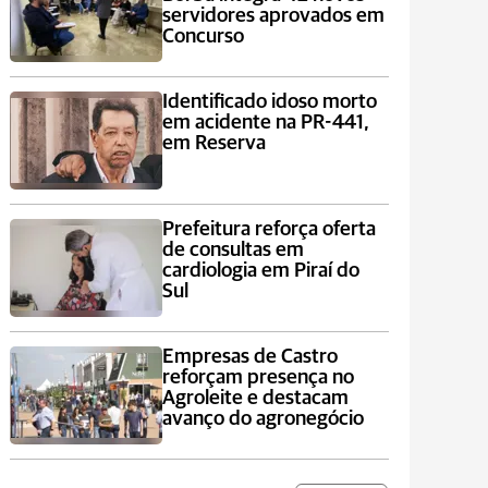
servidores aprovados em
Concurso
Identificado idoso morto
em acidente na PR-441,
em Reserva
Prefeitura reforça oferta
de consultas em
cardiologia em Piraí do
Sul
Empresas de Castro
reforçam presença no
Agroleite e destacam
avanço do agronegócio