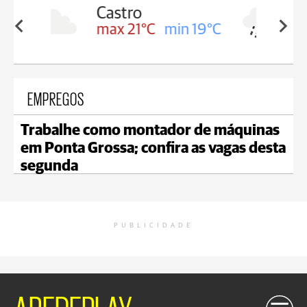
Carambeí
in 19°C
max 20°C
min 19°C
EMPREGOS
Trabalhe como montador de máquinas
em Ponta Grossa; confira as vagas desta
segunda
PUBLICIDADE