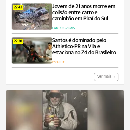
Jovem de 21 anos morre em
22:43
colisão entre carro e
caminhão em Piraí do Sul
CAMPOS GERAIS
Santos é dominado pelo
22:28
Athletico-PR na Vila e
estaciona no Z4 do Brasileiro
ESPORTE
Ver mais