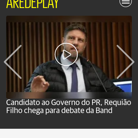
AREDEPLAY
Candidato ao Governo do PR, Requião
S
Filho chega para debate da Band
p
B