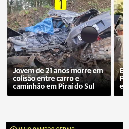
1
Jovem de 21 anos morre em
Ex
colisão entre carro e
Pe
caminhão em Piraí do Sul
en