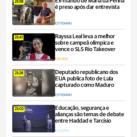
Ex-marido de Maria da Penha
23:58
é preso após dar entrevista
COTIDIANO
Rayssa Leal leva a melhor
23:41
sobre campeã olímpica e
vence o SLS Rio Takeover
ESPORTE
Deputado republicano dos
23:26
EUA publica foto de Lula
capturado como Maduro
COTIDIANO
Educação, segurança e
23:02
alianças são temas de debate
entre Haddad e Tarcísio
ELEIÇÕES