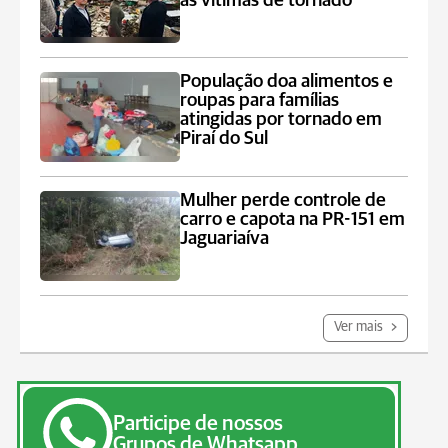
às vítimas de tornado
População doa alimentos e
roupas para famílias
atingidas por tornado em
Piraí do Sul
Mulher perde controle de
carro e capota na PR-151 em
Jaguariaíva
Ver mais
Participe de nossos
Grupos de Whatsapp