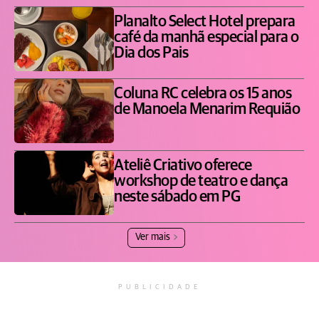
Planalto Select Hotel prepara
café da manhã especial para o
Dia dos Pais
Coluna RC celebra os 15 anos
de Manoela Menarim Requião
Ateliê Criativo oferece
workshop de teatro e dança
neste sábado em PG
Ver mais
PUBLICIDADE