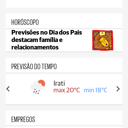
HORÓSCOPO
Previsões no Dia dos Pais
destacam família e
relacionamentos
PREVISÃO DO TEMPO
Irati
in 18°C
max 20°C
min 18°C
EMPREGOS