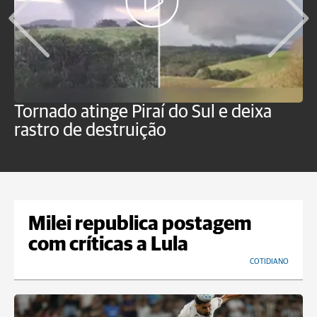
Tornado atinge Piraí do Sul e deixa
H
rastro de destruição
C
m
Milei republica postagem
com críticas a Lula
COTIDIANO