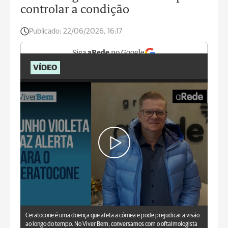
controlar a condição
Publicado:
22/06/2026, 16:17
Siga
aRede
no Google
VÍDEO
aRede.info
Ceratocone é uma doença que afeta a córnea e pode prejudicar a visão
ao longo do tempo. No Viver Bem, conversamos com o oftalmologista