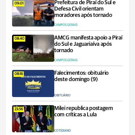
Prefeitura de Piraí do Sul e
09:01
Defesa Civil orientam
moradores após tornado
CAMPOS GERAIS
AMCG manifesta apoio a Piraí
08:40
do Sul e Jaguariaíva após
tornado
CAMPOS GERAIS
Falecimentos: obituário
08:16
deste domingo (9)
OBITUÁRIO
Milei republica postagem
23:56
com críticas a Lula
COTIDIANO