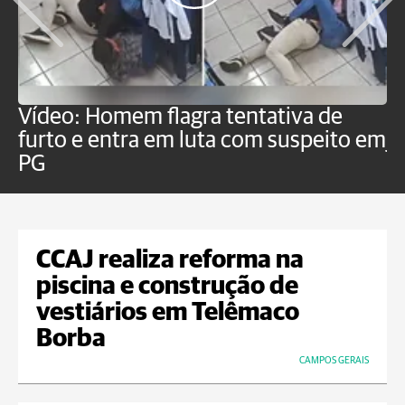
Vídeo: Homem flagra tentativa de
B
furto e entra em luta com suspeito em
j
PG
CCAJ realiza reforma na
piscina e construção de
vestiários em Telêmaco
Borba
CAMPOS GERAIS