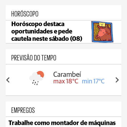
HORÓSCOPO
Horóscopo destaca
oportunidades e pede
cautela neste sábado (08)
PREVISÃO DO TEMPO
Jaguariaíva
in 17°C
max 19°C
min 18°C
EMPREGOS
Trabalhe como montador de máquinas