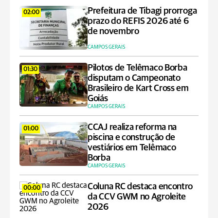
Prefeitura de Tibagi prorroga
02:00
prazo do REFIS 2026 até 6
de novembro
CAMPOS GERAIS
Pilotos de Telêmaco Borba
01:30
disputam o Campeonato
Brasileiro de Kart Cross em
Goiás
CAMPOS GERAIS
CCAJ realiza reforma na
01:00
piscina e construção de
vestiários em Telêmaco
Borba
CAMPOS GERAIS
Coluna RC destaca encontro
00:00
da CCV GWM no Agroleite
2026