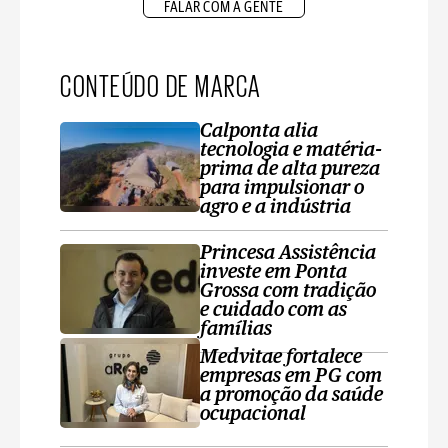
FALAR COM A GENTE
CONTEÚDO DE MARCA
Calponta alia
tecnologia e matéria-
prima de alta pureza
para impulsionar o
agro e a indústria
Princesa Assistência
investe em Ponta
Grossa com tradição
e cuidado com as
famílias
Medvitae fortalece
empresas em PG com
a promoção da saúde
ocupacional