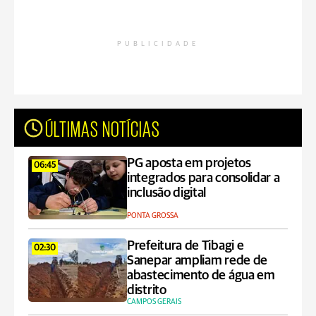
PUBLICIDADE
ÚLTIMAS NOTÍCIAS
PG aposta em projetos
06:45
integrados para consolidar a
inclusão digital
PONTA GROSSA
Prefeitura de Tibagi e
02:30
Sanepar ampliam rede de
abastecimento de água em
distrito
CAMPOS GERAIS