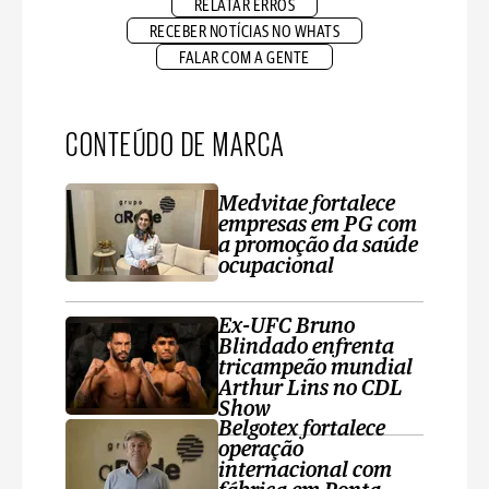
RELATAR ERROS
RECEBER NOTÍCIAS NO WHATS
FALAR COM A GENTE
CONTEÚDO DE MARCA
Medvitae fortalece
empresas em PG com
a promoção da saúde
ocupacional
Ex-UFC Bruno
Blindado enfrenta
tricampeão mundial
Arthur Lins no CDL
Show
Belgotex fortalece
operação
internacional com