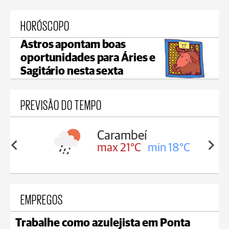
HORÓSCOPO
Astros apontam boas
oportunidades para Áries e
Sagitário nesta sexta
PREVISÃO DO TEMPO
Carambeí
in 18°C
max 21°C
min 18°C
EMPREGOS
Trabalhe como azulejista em Ponta