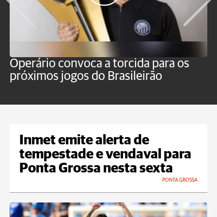
Operário convoca a torcida para os
C
próximos jogos do Brasileirão
b
Inmet emite alerta de
tempestade e vendaval para
Ponta Grossa nesta sexta
PONTA GROSSA