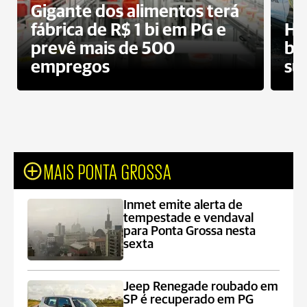
Gigante dos alimentos terá
fábrica de R$ 1 bi em PG e
Ho
prevê mais de 500
bo
empregos
su
MAIS PONTA GROSSA
Inmet emite alerta de
tempestade e vendaval
para Ponta Grossa nesta
sexta
Jeep Renegade roubado em
SP é recuperado em PG