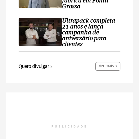
fábrica em Ponta
Grossa
Ultrapack completa
21 anos e lança
campanha de
aniversário para
clientes
Quero divulgar
Ver mais
PUBLICIDADE