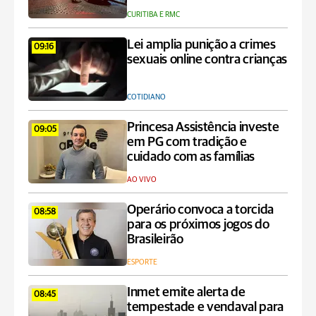
CURITIBA E RMC
Lei amplia punição a crimes
09:16
sexuais online contra crianças
COTIDIANO
Princesa Assistência investe
09:05
em PG com tradição e
cuidado com as famílias
AO VIVO
Operário convoca a torcida
08:58
para os próximos jogos do
Brasileirão
ESPORTE
Inmet emite alerta de
08:45
tempestade e vendaval para