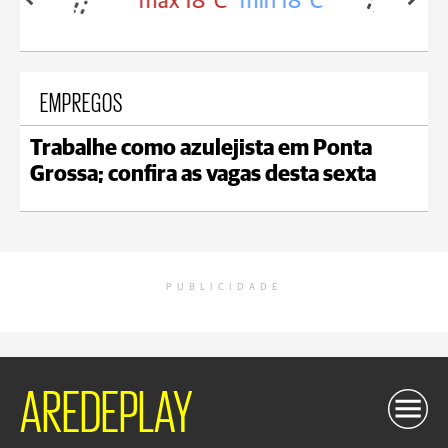
in 18°C
max 18°C
min 17°C
EMPREGOS
Trabalhe como azulejista em Ponta
Grossa; confira as vagas desta sexta
PUBLICIDADE
AREDEPLAY