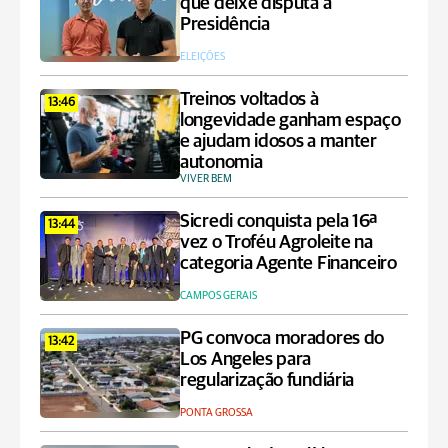
que deixe disputa à
Presidência
ELEIÇÕES
Treinos voltados à
13:46
longevidade ganham espaço
e ajudam idosos a manter
autonomia
VIVER BEM
Sicredi conquista pela 16ª
13:44
vez o Troféu Agroleite na
categoria Agente Financeiro
CAMPOS GERAIS
PG convoca moradores do
13:42
Los Angeles para
regularização fundiária
PONTA GROSSA