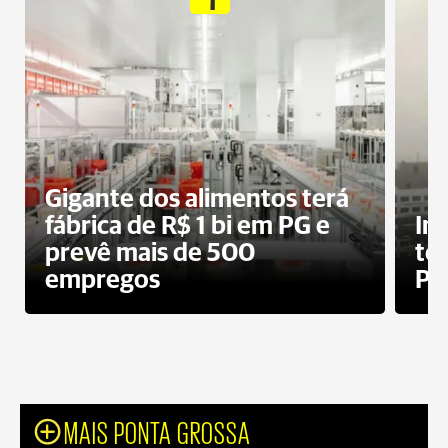
Gigante dos alimentos terá
fábrica de R$ 1 bi em PG e
In
prevê mais de 500
te
empregos
Po
MAIS PONTA GROSSA