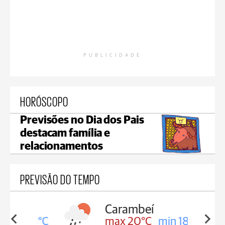
PUBLICIDADE
HORÓSCOPO
Previsões no Dia dos Pais
destacam família e
relacionamentos
PREVISÃO DO TEMPO
Carambeí
in 18°C
max 20°C
min 18°C