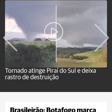
Tornado atinge Piraí do Sul e deixa
H
rastro de destruição
C
m
Brasileirão: Botafogo marca