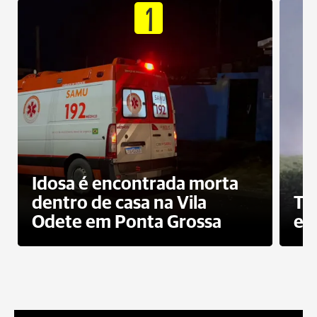
1
Idosa é encontrada morta
dentro de casa na Vila
To
Odete em Ponta Grossa
e 