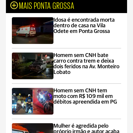
MAIS PONTA GROSSA
Idosa é encontrada morta
dentro de casa na Vila
Odete em Ponta Grossa
Homem sem CNH bate
carro contra trem e deixa
dois feridos na Av. Monteiro
Lobato
Homem sem CNH tem
moto com R$ 109 mil em
débitos apreendida em PG
Mulher é agredida pelo
próprio irmão e autor acaba