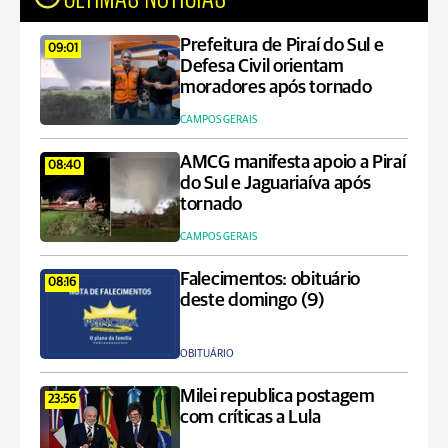
Prefeitura de Piraí do Sul e
09:01
Defesa Civil orientam
moradores após tornado
CAMPOS GERAIS
AMCG manifesta apoio a Piraí
08:40
do Sul e Jaguariaíva após
tornado
CAMPOS GERAIS
Falecimentos: obituário
08:16
deste domingo (9)
OBITUÁRIO
Milei republica postagem
23:56
com críticas a Lula