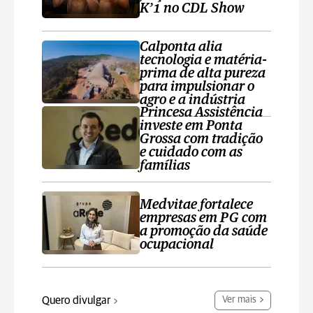
K’1 no CDL Show
Calponta alia
tecnologia e matéria-
prima de alta pureza
para impulsionar o
agro e a indústria
Princesa Assistência
investe em Ponta
Grossa com tradição
e cuidado com as
famílias
Medvitae fortalece
empresas em PG com
a promoção da saúde
ocupacional
Quero divulgar
Ver mais