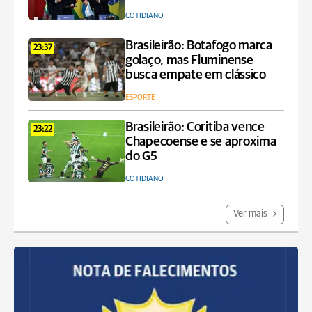
COTIDIANO
Brasileirão: Botafogo marca
23:37
golaço, mas Fluminense
busca empate em clássico
ESPORTE
Brasileirão: Coritiba vence
23:22
Chapecoense e se aproxima
do G5
COTIDIANO
Ver mais