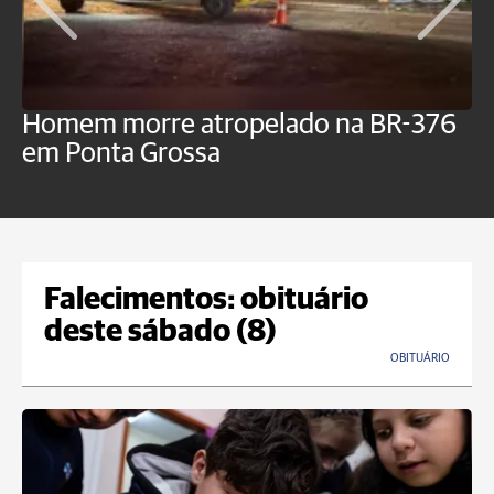
Homem morre atropelado na BR-376
V
em Ponta Grossa
f
P
Falecimentos: obituário
deste sábado (8)
OBITUÁRIO