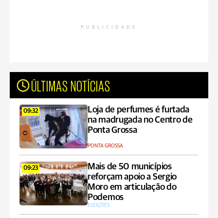
PUBLICIDADE
ÚLTIMAS NOTÍCIAS
Loja de perfumes é furtada
09:32
na madrugada no Centro de
Ponta Grossa
PONTA GROSSA
Mais de 50 municípios
09:23
reforçam apoio a Sergio
Moro em articulação do
Podemos
ELEIÇÕES