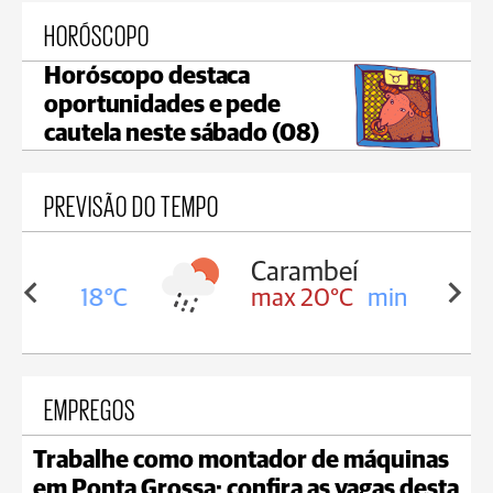
HORÓSCOPO
Horóscopo destaca
oportunidades e pede
cautela neste sábado (08)
PREVISÃO DO TEMPO
Carambeí
in 18°C
max 20°C
min 18°C
EMPREGOS
Trabalhe como montador de máquinas
em Ponta Grossa; confira as vagas desta