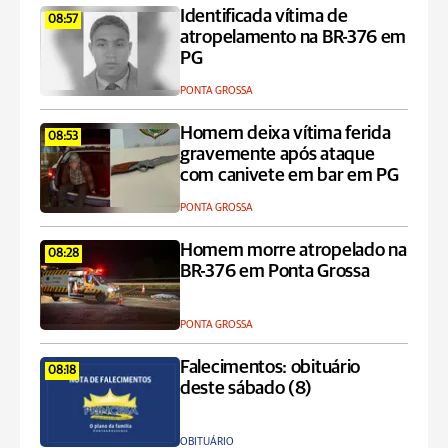
Identificada vítima de
08:57
atropelamento na BR-376 em
PG
PONTA GROSSA
Homem deixa vítima ferida
08:53
gravemente após ataque
com canivete em bar em PG
PONTA GROSSA
Homem morre atropelado na
08:28
BR-376 em Ponta Grossa
PONTA GROSSA
Falecimentos: obituário
08:18
deste sábado (8)
OBITUÁRIO