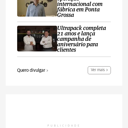
internacional com
fábrica em Ponta
Grossa
Ultrapack completa
21 anos e lança
campanha de
aniversário para
clientes
Quero divulgar
Ver mais
PUBLICIDADE