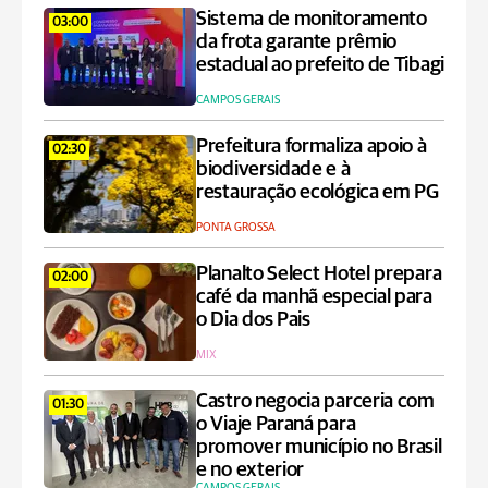
Sistema de monitoramento
03:00
da frota garante prêmio
estadual ao prefeito de Tibagi
CAMPOS GERAIS
Prefeitura formaliza apoio à
02:30
biodiversidade e à
restauração ecológica em PG
PONTA GROSSA
Planalto Select Hotel prepara
02:00
café da manhã especial para
o Dia dos Pais
MIX
Castro negocia parceria com
01:30
o Viaje Paraná para
promover município no Brasil
e no exterior
CAMPOS GERAIS