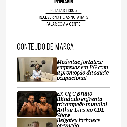
INTERAGIR
RELATAR ERROS
RECEBER NOTÍCIAS NO WHATS
FALAR COM A GENTE
CONTEÚDO DE MARCA
Medvitae fortalece
empresas em PG com
a promoção da saúde
ocupacional
Ex-UFC Bruno
Blindado enfrenta
tricampeão mundial
Arthur Lins no CDL
Show
Belgotex fortalece
operação