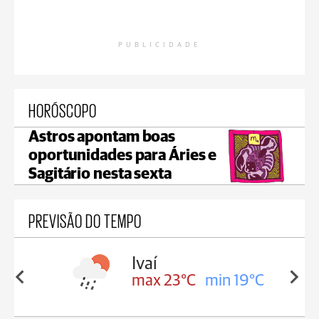
PUBLICIDADE
HORÓSCOPO
Astros apontam boas
oportunidades para Áries e
Sagitário nesta sexta
PREVISÃO DO TEMPO
lis
Ivaí
in 17°C
max 23°C
min 19°C