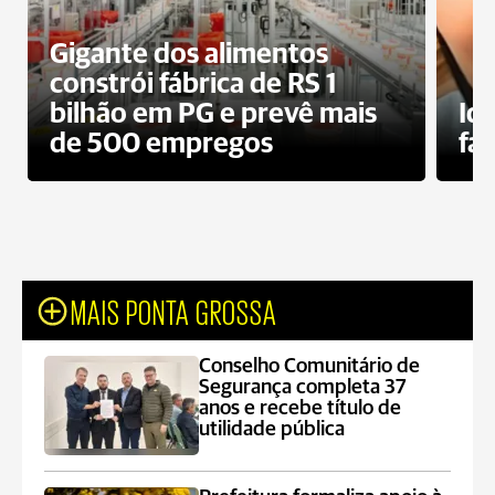
Gigante dos alimentos
constrói fábrica de RS 1
bilhão em PG e prevê mais
Id
de 500 empregos
fa
MAIS PONTA GROSSA
Conselho Comunitário de
Segurança completa 37
anos e recebe título de
utilidade pública