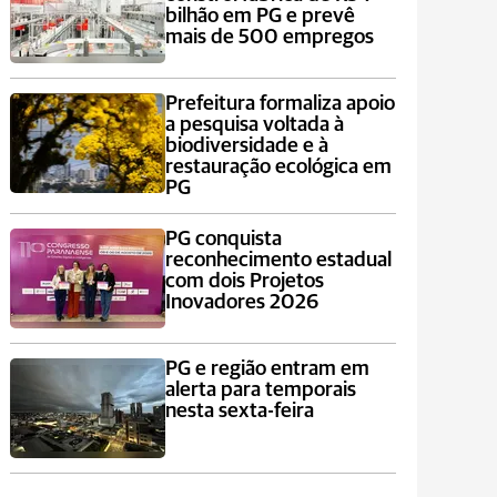
bilhão em PG e prevê
mais de 500 empregos
Prefeitura formaliza apoio
a pesquisa voltada à
biodiversidade e à
restauração ecológica em
PG
PG conquista
reconhecimento estadual
com dois Projetos
Inovadores 2026
PG e região entram em
alerta para temporais
nesta sexta-feira