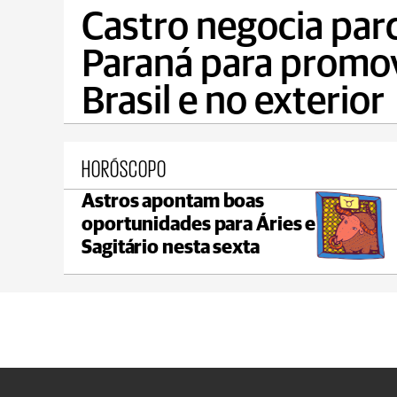
Castro negocia parc
Paraná para promo
Brasil e no exterior
HORÓSCOPO
Astros apontam boas
Castro
oportunidades para Áries e
max 22°C
min 18°C
Sagitário nesta sexta