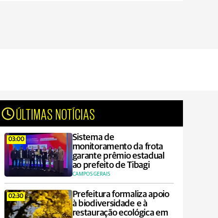
ÚLTIMAS NOTÍCIAS
Sistema de
03:00
monitoramento da frota
garante prêmio estadual
ao prefeito de Tibagi
CAMPOS GERAIS
Prefeitura formaliza apoio
02:30
à biodiversidade e à
restauração ecológica em