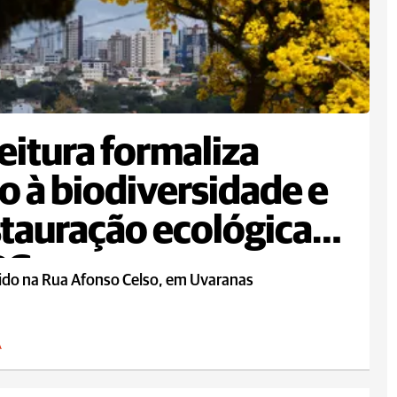
eitura formaliza
o à biodiversidade e
stauração ecológica
PG
rido na Rua Afonso Celso, em Uvaranas
A