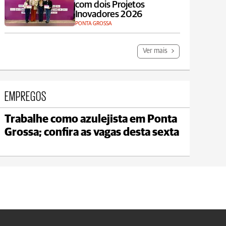
com dois Projetos
Inovadores 2026
PONTA GROSSA
Ver mais
EMPREGOS
Trabalhe como azulejista em Ponta
Jaguariaíva
Grossa; confira as vagas desta sexta
max 22°C
min 19°C