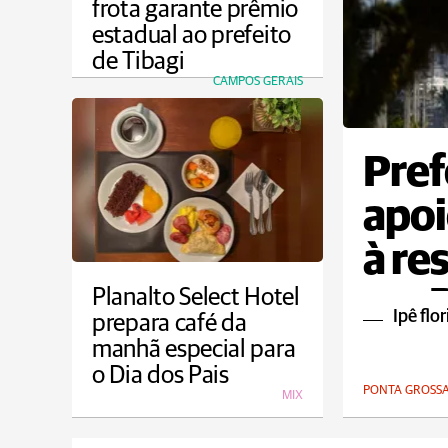
frota garante prêmio
estadual ao prefeito
de Tibagi
CAMPOS GERAIS
Pref
apoi
à re
em 
Planalto Select Hotel
Ipê flo
prepara café da
manhã especial para
o Dia dos Pais
PONTA GROSS
MIX