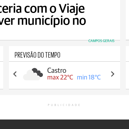
eria com o Viaje
ver município no
CAMPOS GERAIS
PREVISÃO DO TEMPO
Carambeí
max 21°C
min 18°C
PUBLICIDADE