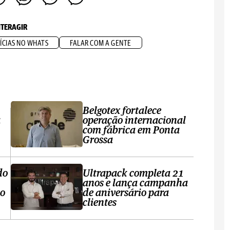
NTERAGIR
ÍCIAS NO WHATS
FALAR COM A GENTE
Belgotex fortalece
a
operação internacional
com fábrica em Ponta
Grossa
do
Ultrapack completa 21
anos e lança campanha
no
de aniversário para
clientes