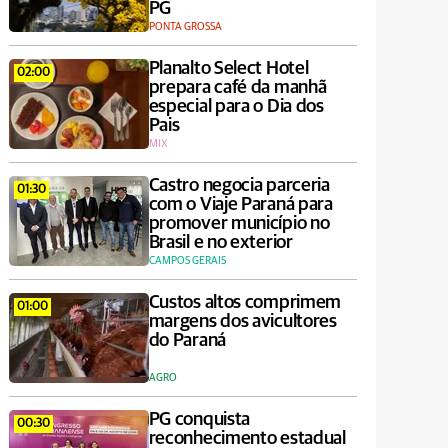
PG
PONTA GROSSA
Planalto Select Hotel
02:00
prepara café da manhã
especial para o Dia dos
Pais
MIX
Castro negocia parceria
01:30
com o Viaje Paraná para
promover município no
Brasil e no exterior
CAMPOS GERAIS
Custos altos comprimem
01:00
margens dos avicultores
do Paraná
AGRO
PG conquista
00:30
reconhecimento estadual