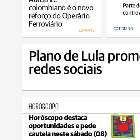
Parte d
colombiano é o novo
controv
reforço do Operário
Ferroviário
COTIDIANO
ESPORTE
Plano de Lula prom
redes sociais
HORÓSCOPO
Horóscopo destaca
Tibagi
oportunidades e pede
C
max 22°C
min 19°C
cautela neste sábado (08)