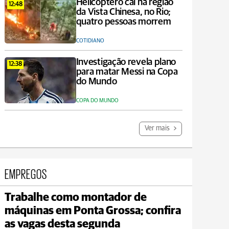
Helicóptero cai na região
12:48
da Vista Chinesa, no Rio;
quatro pessoas morrem
COTIDIANO
Investigação revela plano
12:38
para matar Messi na Copa
do Mundo
COPA DO MUNDO
Ver mais
EMPREGOS
Trabalhe como montador de
Reserva
máquinas em Ponta Grossa; confira
max 21°C
min 18°C
as vagas desta segunda