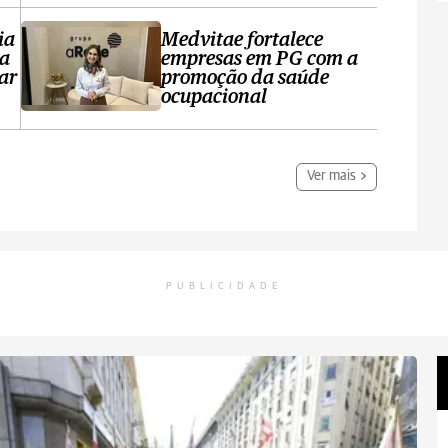
ia
Medvitae fortalece
ta
empresas em PG com a
ar
promoção da saúde
ocupacional
Ver mais
PUBLICIDADE