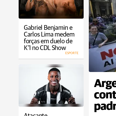
Gabriel Benjamin e
Carlos Lima medem
forças em duelo de
K’1 no CDL Show
ESPORTE
Arge
cont
padr
Atacante