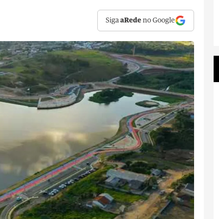
Siga
aRede
no Google