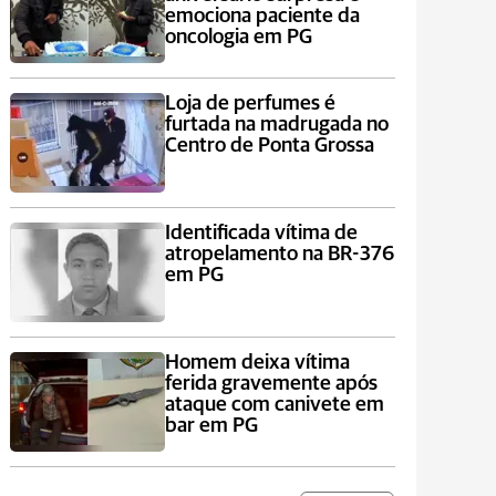
emociona paciente da
oncologia em PG
Loja de perfumes é
furtada na madrugada no
Centro de Ponta Grossa
Identificada vítima de
atropelamento na BR-376
em PG
Homem deixa vítima
ferida gravemente após
ataque com canivete em
bar em PG