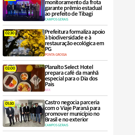
monitoramento da frota
garante prêmio estadual
ao prefeito de Tibagi
CAMPOS GERAIS
Prefeitura formaliza apoio
02:30
à biodiversidade e à
restauração ecológica em
PG
PONTA GROSSA
Planalto Select Hotel
02:00
prepara café da manhã
especial para o Dia dos
Pais
MIX
Castro negocia parceria
01:30
com o Viaje Paraná para
promover município no
Brasil e no exterior
CAMPOS GERAIS