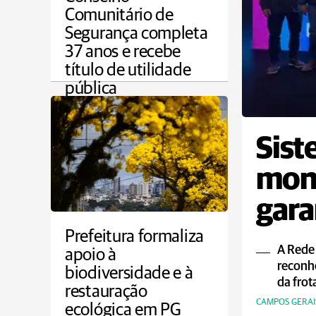
Comunitário de
Segurança completa
37 anos e recebe
título de utilidade
pública
PONTA GROSSA
Sist
moni
gara
ao p
Prefeitura formaliza
A Rede
apoio à
reconh
biodiversidade e à
da frot
restauração
CAMPOS GERAI
ecológica em PG