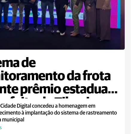
ema de
toramento da frota
nte prêmio estadual
refeito de Tibagi
 Cidade Digital concedeu a homenagem em
ecimento à implantação do sistema de rastreamento
a municipal
S