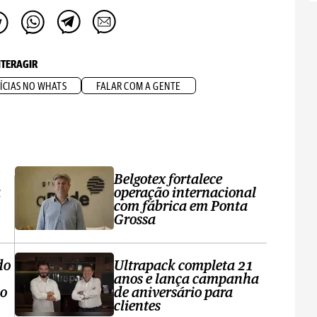
NTERAGIR
ÍCIAS NO WHATS
FALAR COM A GENTE
Belgotex fortalece
a
operação internacional
com fábrica em Ponta
Grossa
do
Ultrapack completa 21
anos e lança campanha
no
de aniversário para
clientes