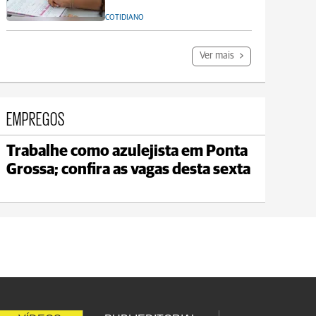
COTIDIANO
Ver mais
EMPREGOS
Trabalhe como azulejista em Ponta
Jaguariaíva
Grossa; confira as vagas desta sexta
max 19°C
min 18°C