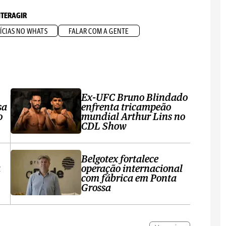
NTERAGIR
ÍCIAS NO WHATS
FALAR COM A GENTE
Ex-UFC Bruno Blindado
sa
enfrenta tricampeão
o
mundial Arthur Lins no
CDL Show
Belgotex fortalece
a
operação internacional
com fábrica em Ponta
Grossa