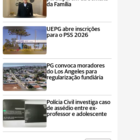
da Família
UEPG abre inscrições
para o PSS 2026
PG convoca moradores
do Los Angeles para
regularização fundiária
Polícia Civil investiga caso
de assédio entre ex-
professor e adolescente