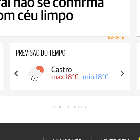
al não se confirma
com céu limpo
ESPORTE
PREVISÃO DO TEMPO
Carambeí
max 18°C
min 17°C
PUBLICIDADE