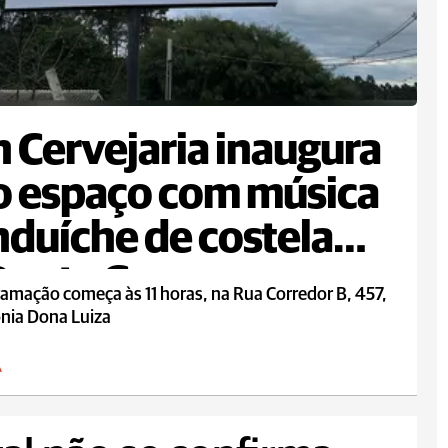
 Cervejaria inaugura
 espaço com música
nduíche de costela
onta Grossa
amação começa às 11 horas, na Rua Corredor B, 457,
ônia Dona Luiza
A