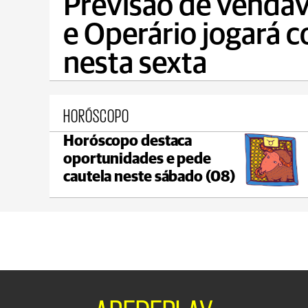
Previsão de vendav
e Operário jogará 
nesta sexta
HORÓSCOPO
Horóscopo destaca
Castro
oportunidades e pede
max 18°C
min 18°C
cautela neste sábado (08)