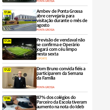
PONTA GROSSA
Ambev de Ponta Grossa
17:34
abre cervejaria para
visitação durante o mês de
agosto
PONTA GROSSA
Previsão de vendaval não
17:24
se confirma e Operário
jogará com céu limpo
nesta sexta
ESPORTE
Dom Bruno convida fiéis a
17:22
participarem da Semana
da Família
PONTA GROSSA
87% dos colégios do
17:16
Parceiro da Escola tiveram
aumento na nota do Ideb