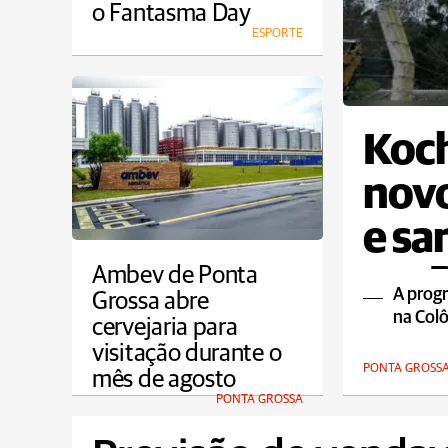
o Fantasma Day
ESPORTE
Koch
novo
e sa
em P
Ambev de Ponta
A progr
Grossa abre
na Col
cervejaria para
visitação durante o
PONTA GROSS
mês de agosto
PONTA GROSSA