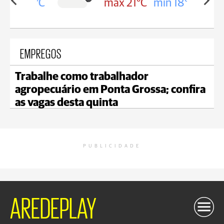
in 19°C
max 21°C
min 18°C
EMPREGOS
Trabalhe como trabalhador
agropecuário em Ponta Grossa; confira
as vagas desta quinta
PUBLICIDADE
AREDEPLAY