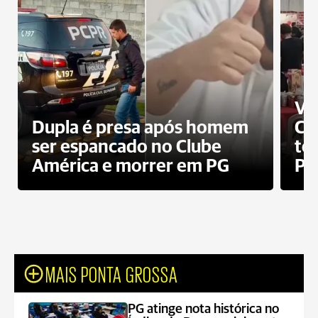
Ví
Dupla é presa após homem
Cl
ser espancado no Clube
te
América e morrer em PG
PG
MAIS PONTA GROSSA
PG atinge nota histórica no