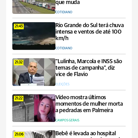
que muda
COTIDIANO
Rio Grande do Sul terá chuva
21:45
intensa e ventos de até 100
km/h
COTIDIANO
"Lulinha, Marcola e INSS são
21:32
temas de campanha", diz
vice de Flavio
ELEIÇÕES
Vídeo mostra últimos
21:22
momentos de mulher morta
a pedradas em Palmeira
CAMPOS GERAIS
Bebê é levada ao hospital
21:06