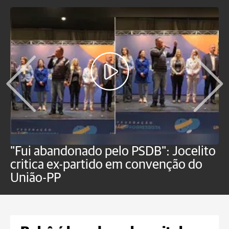
"Fui abandonado pelo PSDB": Jocelito
B
critica ex-partido em convenção do
i
União-PP
G