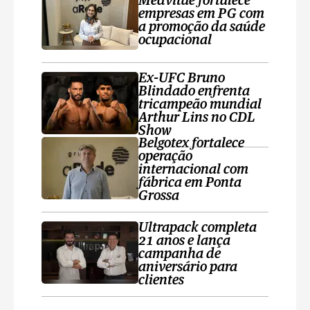
Medvitae fortalece
empresas em PG com
a promoção da saúde
ocupacional
Ex-UFC Bruno
Blindado enfrenta
tricampeão mundial
Arthur Lins no CDL
Show
Belgotex fortalece
operação
internacional com
fábrica em Ponta
Grossa
Ultrapack completa
21 anos e lança
campanha de
aniversário para
clientes