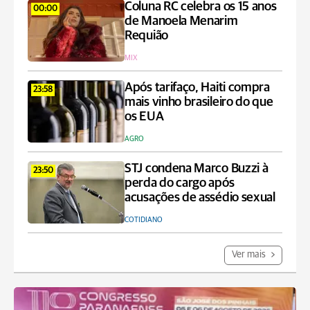
Coluna RC celebra os 15 anos
00:00
de Manoela Menarim
Requião
MIX
Após tarifaço, Haiti compra
23:58
mais vinho brasileiro do que
os EUA
AGRO
STJ condena Marco Buzzi à
23:50
perda do cargo após
acusações de assédio sexual
COTIDIANO
Ver mais