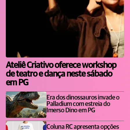
Ateliê Criativo oferece workshop
de teatro e dança neste sábado
em PG
Era dos dinossauros invade o
Palladium com estreia do
Imerso Dino em PG
Coluna RC apresenta opções