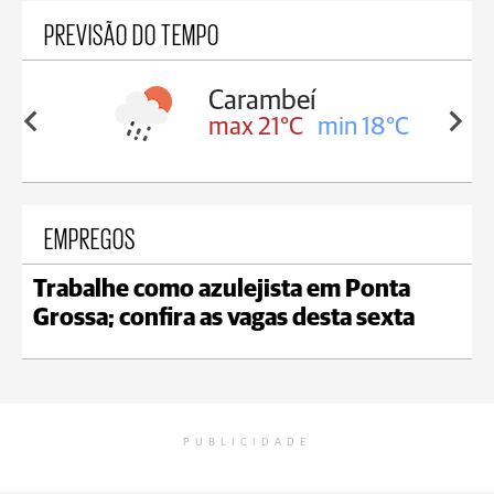
PREVISÃO DO TEMPO
Carambeí
in 18°C
max 21°C
min 18°C
EMPREGOS
Trabalhe como azulejista em Ponta
Grossa; confira as vagas desta sexta
PUBLICIDADE