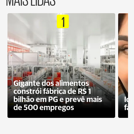
1
Gigante dos alimentos
constrói fábrica de RS 1
bilhão em PG e prevê mais
Id
de 500 empregos
fa