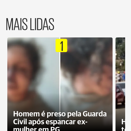
MAIS LIDAS
1
Homem é preso pela Guarda
Civil após espancar ex-
Ho
mulher em PG
te