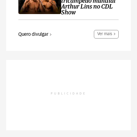
tricampeão mundial
Arthur Lins no CDL
Show
Quero divulgar
Ver mais
PUBLICIDADE