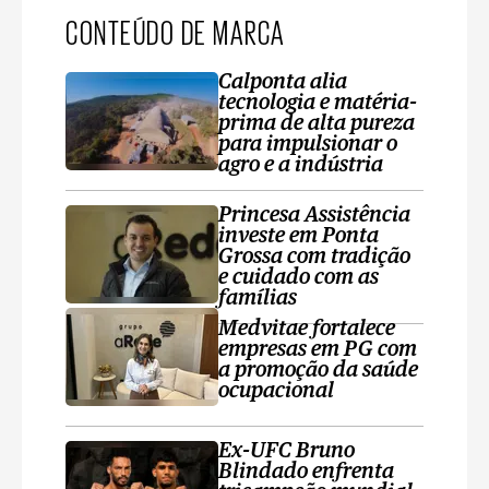
CONTEÚDO DE MARCA
Calponta alia
tecnologia e matéria-
prima de alta pureza
para impulsionar o
agro e a indústria
Princesa Assistência
investe em Ponta
Grossa com tradição
e cuidado com as
famílias
Medvitae fortalece
empresas em PG com
a promoção da saúde
ocupacional
Ex-UFC Bruno
Blindado enfrenta