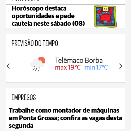
Horóscopo destaca
oportunidades e pede
cautela neste sábado (08)
PREVISÃO DO TEMPO
Telêmaco Borba
in 18°C
max 19°C
min 17°C
EMPREGOS
Trabalhe como montador de máquinas
em Ponta Grossa; confira as vagas desta
segunda