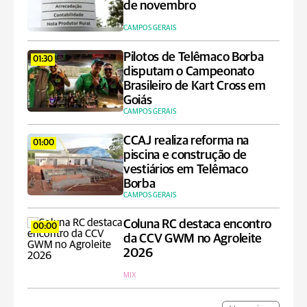
de novembro
CAMPOS GERAIS
Pilotos de Telêmaco Borba
01:30
disputam o Campeonato
Brasileiro de Kart Cross em
Goiás
CAMPOS GERAIS
CCAJ realiza reforma na
01:00
piscina e construção de
vestiários em Telêmaco
Borba
CAMPOS GERAIS
Coluna RC destaca encontro
00:00
da CCV GWM no Agroleite
2026
MIX