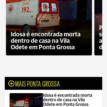
Pr
Idosa é encontrada morta
sec
dentro de casa na Vila
ap
Odete em Ponta Grossa
do
MAIS PONTA GROSSA
Idosa é encontrada morta
dentro de casa na Vila
Odete em Ponta Grossa