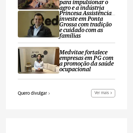
para impulsionar o
agro e a indústria
Princesa Assistência
investe em Ponta
Grossa com tradição
e cuidado com as
famílias
Medvitae fortalece
empresas em PG com
a promoção da saúde
ocupacional
Quero divulgar
Ver mais