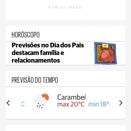
PUBLICIDADE
HORÓSCOPO
Previsões no Dia dos Pais
destacam família e
relacionamentos
PREVISÃO DO TEMPO
Carambeí
in 18°C
max 20°C
min 18°C