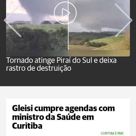
Tornado atinge Piraí do Sul e deixa
H
rastro de destruição
C
m
Gleisi cumpre agendas com
ministro da Saúde em
Curitiba
CURITIBA E RMC