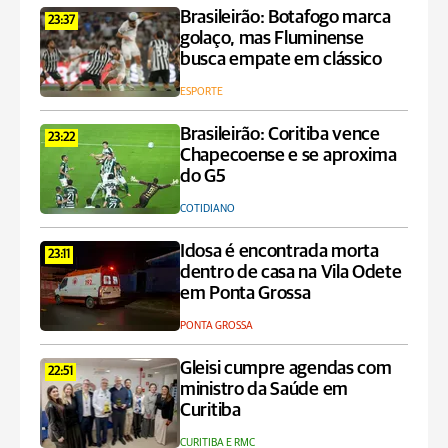
Brasileirão: Botafogo marca
23:37
golaço, mas Fluminense
busca empate em clássico
ESPORTE
Brasileirão: Coritiba vence
23:22
Chapecoense e se aproxima
do G5
COTIDIANO
Idosa é encontrada morta
23:11
dentro de casa na Vila Odete
em Ponta Grossa
PONTA GROSSA
Gleisi cumpre agendas com
22:51
ministro da Saúde em
Curitiba
CURITIBA E RMC