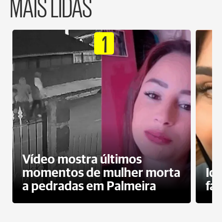
MAIS LIDAS
1
Vídeo mostra últimos
momentos de mulher morta
Id
a pedradas em Palmeira
fa