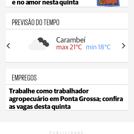
e no amor nesta quinta
PREVISÃO DO TEMPO
Carambeí
Jagua
max 21°C
min 18°C
max 
EMPREGOS
Trabalhe como trabalhador
agropecuário em Ponta Grossa; confira
as vagas desta quinta
PUBLICIDADE