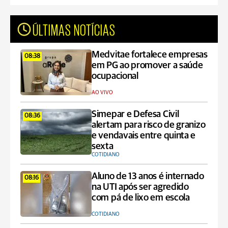
ÚLTIMAS NOTÍCIAS
Medvitae fortalece empresas
08:38
em PG ao promover a saúde
ocupacional
AO VIVO
Simepar e Defesa Civil
08:36
alertam para risco de granizo
e vendavais entre quinta e
sexta
COTIDIANO
Aluno de 13 anos é internado
08:16
na UTI após ser agredido
com pá de lixo em escola
COTIDIANO