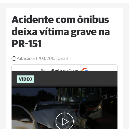
Acidente com ônibus
deixa vítima grave na
PR-151
Publicado:
11/03/2015, 07:33
Siga
aRede
no Google
VÍDEO