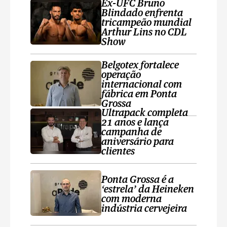
Ex-UFC Bruno
Blindado enfrenta
tricampeão mundial
Arthur Lins no CDL
Show
Belgotex fortalece
operação
internacional com
fábrica em Ponta
Grossa
Ultrapack completa
21 anos e lança
campanha de
aniversário para
clientes
Ponta Grossa é a
‘estrela’ da Heineken
com moderna
indústria cervejeira