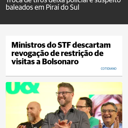
Troca de tiros deixa policial e suspeito
H
baleados em Piraí do Sul
f
P
Ministros do STF descartam
revogação de restrição de
visitas a Bolsonaro
COTIDIANO