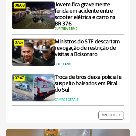
Jovem fica gravemente
08:08
ferida em acidente entre
scooter elétrica e carro na
BR-376
CURITIBA E RMC
Ministros do STF descartam
07:57
revogação de restrição de
visitas a Bolsonaro
COTIDIANO
Troca de tiros deixa policial e
07:47
suspeito baleados em Piraí
do Sul
CAMPOS GERAIS
Ver mais