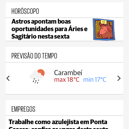
HORÓSCOPO
Astros apontam boas
oportunidades para Áries e
Sagitário nesta sexta
PREVISÃO DO TEMPO
Carambeí
Jaguaria
max 18°C
min 17°C
max 19°
EMPREGOS
Trabalhe como azulejista em Ponta