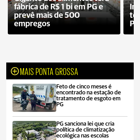
fábrica de R$ 1 bi em PG e
In
prevê mais de 500
te
empregos
Po
MAIS PONTA GROSSA
Feto de cinco meses é
encontrado na estação de
tratamento de esgoto em
PG
PG sanciona lei que cria
política de climatização
ecológica nas escolas