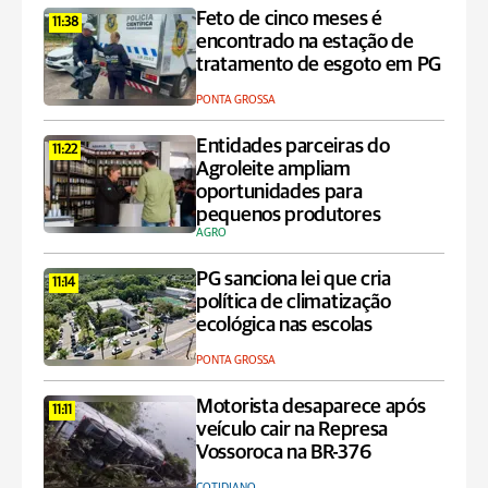
Feto de cinco meses é
11:38
encontrado na estação de
tratamento de esgoto em PG
PONTA GROSSA
Entidades parceiras do
11:22
Agroleite ampliam
oportunidades para
pequenos produtores
AGRO
PG sanciona lei que cria
11:14
política de climatização
ecológica nas escolas
PONTA GROSSA
Motorista desaparece após
11:11
veículo cair na Represa
Vossoroca na BR-376
COTIDIANO