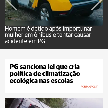
Homem é detido após importunar
P
mulher em ônibus e tentar causar
p
acidente em PG
PG sanciona lei que cria
política de climatização
ecológica nas escolas
PONTA GROSSA